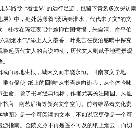
走异路”到“看世界”的远行足迹，也留下黄裳多次探访南
地层》中，处处荡漾着“汤汤秦淮水，代代未了文”的文
纵歌，杜牧在隔江夜唱中难抑亡国愤恨，朱自清、俞平伯
“六朝烟水气”添上人文墨香，叶兆言在夜泊感喟中探究
观唤起历代文人的言说冲动，历代文人则赋予地理景观
叠。
城而落地生根，城因文而丰饶永恒。《南京文学地
。唯有促使“纸上的回响”从书斋走向街巷，从个体吟咏
市生命。除了书写经典地标，作者尤其关注随园、凤凰
先锋书店、南艺后街等新兴文学空间。前者维系着文化责
学地图》是一个可阅读的文本，不如说它更像是一个可
漫游指南。金陵文脉不再是遥不可及的纸上烟云，而切