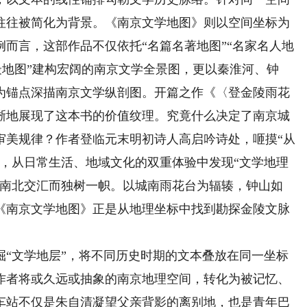
往往被简化为背景。《南京文学地图》则以空间坐标为
而言，这部作品不仅依托“名篇名著地图”“名家名人地
之最地图”建构宏阔的南京文学全景图，更以秦淮河、钟
为锚点深描南京文学纵剖图。开篇之作《〈登金陵雨花
晰地展现了这本书的价值纹理。究竟什么决定了南京城
审美规律？作者登临元末明初诗人高启吟诗处，咂摸“从
情，从日常生活、地域文化的双重体验中发现“文学地理
于南北交汇而独树一帜。以城南雨花台为辐辏，钟山如
《南京文学地图》正是从地理坐标中找到勘探金陵文脉
文学地层”，将不同历史时期的文本叠放在同一坐标
作者将或久远或抽象的南京地理空间，转化为被记忆、
车站不仅是朱自清凝望父亲背影的离别地，也是青年巴