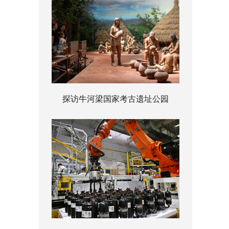
探访牛河梁国家考古遗址公园