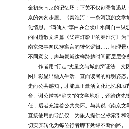
金初来南京的记忆场；下关不仅刻录鲁迅从“
京的匆匆步履。《秦淮河：一条河流的文学
化情思。“谪仙人”李白在金陵山水间自由
的同题散文名篇《桨声灯影里的秦淮河》为
南京叙事向民族寓言的转化逻辑……地理景
不同意义，声与景就这样跨越时间而层层交
作者用“行走”丈量文与城的辩证法：文因
图》彰显出融入生活、直面读者的鲜明姿态
走向公共感知，才能真正激活文化记忆和城
台、谢公镦等“消失”的文学地标，还踏访
任，后者充溢着公共关怀。与其说《南京文
直接使用的导航仪，为旅人提供坐标索引和
切实实转化为每位行者脚下延绵不断的路。