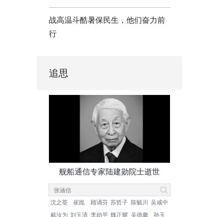
战高温斗酷暑保民生，他们奋力前
行
追思
舰船通信专家陆建勋院士逝世
沈之荃
崔崑
顾诵芬
苏哲子
陈毓川
吴咸中
戴汝为
刘玉清
李幼平
魏正耀
吴德馨
孙玉