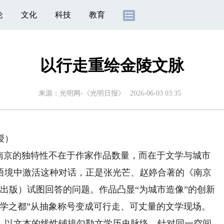
论
文化
科技
教育
以行走重绘金陵文脉
来源：
光明网-《光明日报》
2026-06-03 03:35
授）
京的独特性不在于作家作品数量，而在于文学与城市
语境中激活这种对话，正是张光芒、赵婷合著的《南京
月出版）试图回答的问题。作品凸显“为城市造像”的创新
文学之都”从抽象称号变成可行走、可丈量的文学现场。
以文本的线性铺排勾勒文学历史脉络。针对同一空间