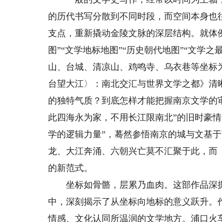
的历代书写分散到不同时段，而空间本身也
支点，重新撬动金陵文脉的深层结构。就体例
图”“文学地标地图”“历史朝代地图”“文学
山、台城、清凉山、鸡鸣寺、乌衣巷等坐标
台望大江〉：南北交汇与世界文学之都》清
的独特气质？到底怎样才能把握南京文学的
此四海永为家，不用长江限南北”的旧时豪
学的逻辑力量”，蓦然参悟南京的城与文基
龙、大江奔涌、六朝兴亡莫不汇聚于此，而
的新范式。
坐标如骨骼，层累乃血肉。这部作品深掘“
中，深刻揭示了从坐标向地标的意义跃升。
情感、文化认同所温润的文学地方。浦口火