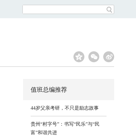
值班总编推荐
44岁父亲考研，不只是励志故事
贵州“村字号”：书写“民乐”与“民
富”和谐共进