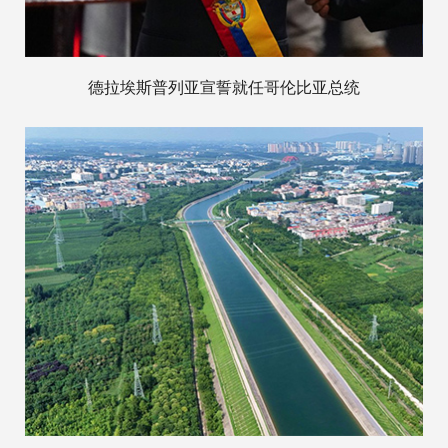
德拉埃斯普列亚宣誓就任哥伦比亚总统