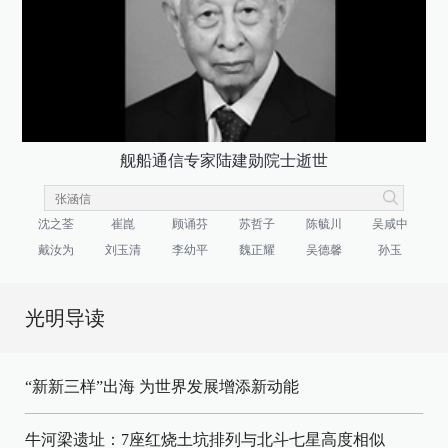
舰船通信专家陆建勋院士逝世
沈之荃
崔崑
顾诵芬
苏哲子
陈毓川
吴咸中
戴汝为
刘玉清
李幼平
魏正耀
吴德馨
孙玉
光明导读
“新新三样”出海 为世界发展增添新动能
牛河梁遗址：7座红烧土坑排列与北斗七星高度相似