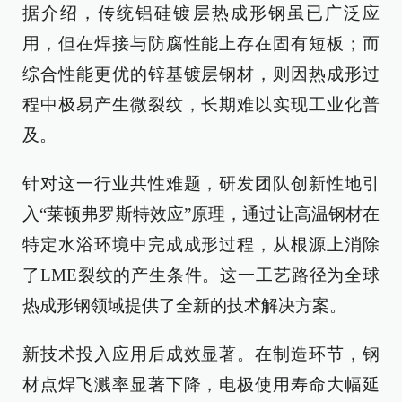
据介绍，传统铝硅镀层热成形钢虽已广泛应
用，但在焊接与防腐性能上存在固有短板；而
综合性能更优的锌基镀层钢材，则因热成形过
程中极易产生微裂纹，长期难以实现工业化普
及。
针对这一行业共性难题，研发团队创新性地引
入“莱顿弗罗斯特效应”原理，通过让高温钢材在
特定水浴环境中完成成形过程，从根源上消除
了LME裂纹的产生条件。这一工艺路径为全球
热成形钢领域提供了全新的技术解决方案。
新技术投入应用后成效显著。在制造环节，钢
材点焊飞溅率显著下降，电极使用寿命大幅延