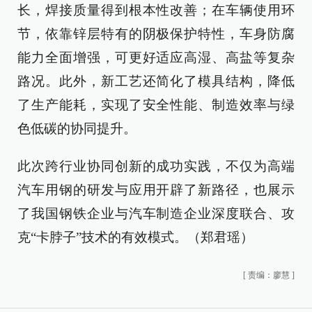
长，焊接质量得到根本性改善；在车辆使用环
节，依靠锌层特有的阴极保护特性，车身防腐
能力全面增强，可更好适应高湿、高盐等复杂
路况。此外，新工艺还简化了模具结构，降低
了生产能耗，实现了安全性能、制造效率与绿
色低碳的协同提升。
此次跨行业协同创新的成功实践，不仅为高端
汽车用钢的研发与应用开辟了新路径，也展示
了我国钢铁企业与汽车制造企业深度联合、攻
克“卡脖子”技术的有效模式。（郑君瑶）
[
责编：廖慧
]