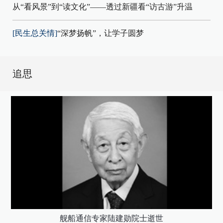
从“看风景”到“读文化”——透过新疆看“访古游”升温
[民生总关情]
“深梦扬帆”，让学子圆梦
追思
舰船通信专家陆建勋院士逝世