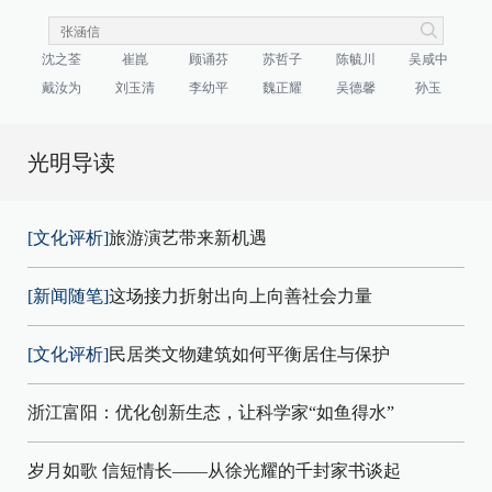
沈之荃
崔崑
顾诵芬
苏哲子
陈毓川
吴咸中
戴汝为
刘玉清
李幼平
魏正耀
吴德馨
孙玉
光明导读
[文化评析]
旅游演艺带来新机遇
[新闻随笔]
这场接力折射出向上向善社会力量
[文化评析]
民居类文物建筑如何平衡居住与保护
浙江富阳：优化创新生态，让科学家“如鱼得水”
岁月如歌 信短情长——从徐光耀的千封家书谈起