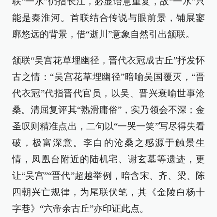
联“一水”仍指长江，必显语意重复，故“一水”只
能是秦淮河。首联结合传说与眼前景，铺展寥
廓悠远的背景，借“逝川”意象自然引出颔联。
颔联“吴宫花草埋幽径，晋代衣冠成古丘”抒发怀
古之情：“吴宫花草埋幽径”暗喻吴国覆灭，“晋
代衣冠”代指晋代官员，以吴、晋兴衰喻世事沧
桑。清屈复评其“熟滑庸俗”，实乃领会不深；金
圣叹则精准点出，二句以“一哭一笑”写尽得失看
破，极富深意。李白的沧桑之感源于触景生
情，凤凰台附近的陆机宅、谢玄墓等遗迹，更
让“吴宫”“晋代”超越举例，暗含宋、齐、梁、陈
四朝兴亡规律，为尾联伏笔，其《金陵白杨十
字巷》“六帝余古丘”亦印证此点。