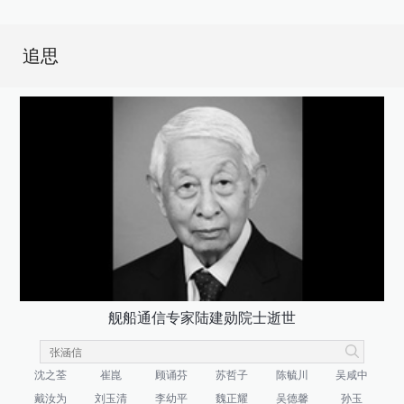
追思
舰船通信专家陆建勋院士逝世
沈之荃
崔崑
顾诵芬
苏哲子
陈毓川
吴咸中
戴汝为
刘玉清
李幼平
魏正耀
吴德馨
孙玉