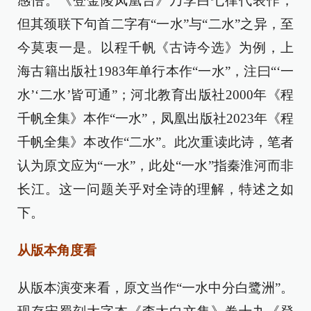
感悟。《登金陵凤凰台》乃李白七律代表作，
但其颈联下句首二字有“一水”与“二水”之异，至
今莫衷一是。以程千帆《古诗今选》为例，上
海古籍出版社1983年单行本作“一水”，注曰“‘一
水’‘二水’皆可通”；河北教育出版社2000年《程
千帆全集》本作“一水”，凤凰出版社2023年《程
千帆全集》本改作“二水”。此次重读此诗，笔者
认为原文应为“一水”，此处“一水”指秦淮河而非
长江。这一问题关乎对全诗的理解，特述之如
下。
从版本角度看
从版本演变来看，原文当作“一水中分白鹭洲”。