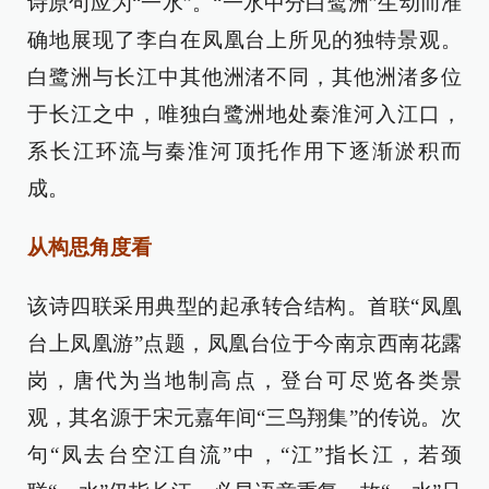
诗原句应为“一水”。“一水中分白鹭洲”生动而准
确地展现了李白在凤凰台上所见的独特景观。
白鹭洲与长江中其他洲渚不同，其他洲渚多位
于长江之中，唯独白鹭洲地处秦淮河入江口，
系长江环流与秦淮河顶托作用下逐渐淤积而
成。
从构思角度看
该诗四联采用典型的起承转合结构。首联“凤凰
台上凤凰游”点题，凤凰台位于今南京西南花露
岗，唐代为当地制高点，登台可尽览各类景
观，其名源于宋元嘉年间“三鸟翔集”的传说。次
句“凤去台空江自流”中，“江”指长江，若颈