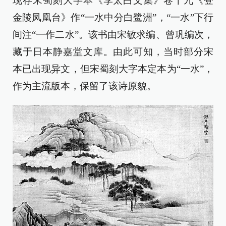
现存宋蜀刻大字本《李太白文集》卷十九《登
金陵凤凰台》作“一水中分白鹭洲”，“一水”下行
间注“一作二水”。该书由宋敏求编、曾巩编次，
藏于日本静嘉堂文库。由此可知，当时部分宋
本已出现异文，但宋蜀刻大字本定本为“一水”，
作为主流版本，保留了该诗原貌。