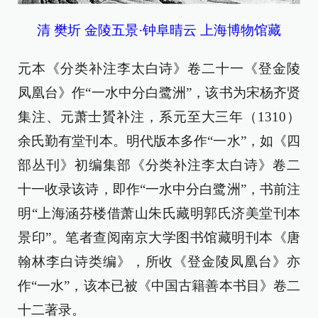
清 樊圻 金陵五景·钟阜晴云 上海博物馆藏
元本《分类补注李太白诗》卷二十一《登金陵
凤凰台》作“一水中分白鹭洲”，该书为宋杨齐贤
集注、元萧士贇补注，系元至大三年（1310）
余氏勤有堂刊本。明代版本多作“一水”，如《四
部丛刊》初编集部《分类补注李太白诗》卷二
十一收录该诗，即作“一水中分白鹭洲”，书前注
明“上海涵芬楼借萧山朱氏藏明郭氏济美堂刊本
景印”。笔者查阅南京大学图书馆藏明刊本《唐
翰林李白诗类编》，所收《登金陵凤凰台》亦
作“一水”，该本已被《中国古籍善本书目》卷二
十二著录。