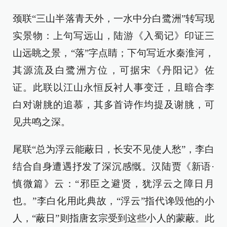
颈联“三山半落青天外，一水中分白鹭洲”转写现
实景物：上句写远山，陆游《入蜀记》印证三
山远眺之景，“落”字点睛；下句写近水秦淮河，
其源流及白鹭洲方位，可据宋《丹阳记》佐
证。此联以江山永恒反衬人事变迁，且暗合李
白对谢朓的追慕，其多首诗作均提及谢朓，可
见共鸣之深。
尾联“总为浮云能蔽日，长安不见使人愁”，李白
结合自身遭遇抒发了深沉感慨。汉陆贾《新语·
慎微篇》云：“邪臣之避贤，犹浮云之障日月
也。”李白化用此典故，“浮云”指代谗毁他的小
人，“蔽日”则指唐玄宗受到这些小人的蒙蔽。此