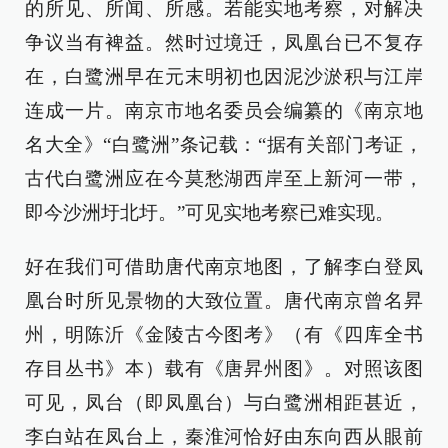
的所见、所闻、所感。若能实地考察，对解决
争议当有裨益。然时过境迁，凤凰台已不复存
在，白鹭洲早在元末明初也因泥沙淤积与江岸
连成一片。南京市地名委员会编纂的《南京地
名大全》“白鹭洲”条记载：“据有关部门考证，
古代白鹭洲应在今莫愁湖西岸至上新河一带，
即今沙洲圩北圩。”可见实地考察已难实现。
好在我们可借助唐代南京地图，了解李白登凤
凰台时所见景物的大致位置。唐代南京曾名昇
州，明陈沂《金陵古今图考》（有《四库全书
存目丛书》本）载有《唐昇州图》。对照该图
可见，凤台（即凤凰台）与白鹭洲相距甚近，
李白站在凤台上，秦淮河恰好由东向西从眼前