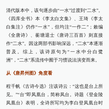
清代版本中，该句逐步由“一水”过渡到“二水”。
《四库全书》本《李太白文集》、王琦《李太
白集注》仍作“一水”，但均注“一作二”；敕编
《全唐诗》、蘅塘退士《唐诗三百首》则直接
作“二水”。因这两部书影响深远，“二水”本逐渐
普及。综上，该诗原句为“一水中分白鹭
洲”，“二水”系流传中囿于习惯说法演变而来。
从《唐昇州图》角度看
程千帆《古诗今选》注该诗云：“这也是台上所
见。”“台”即凤凰台，简称凤台。诗题《登金陵
凤凰台》表明，全诗所写均为李白登凤凰台时