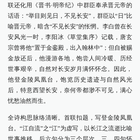
联还化用《晋书·明帝纪》中群臣奉承晋元帝的
话语：“举目则见日，不见长安”，群臣以“日”比
喻晋元帝，暗含“不见长安”的怅惘。李白曾在长
安风光一时，李阳冰《草堂集序》记载，唐玄
宗曾将他“置于金銮殿，出入翰林中”；但自被赐
金放还后，他漫游各地，饱尝人间冷暖、历经
世事艰辛，自然对长安岁月满怀怀念。因此，
他登金陵凤凰台，饱览历史遗迹与自然风光
后，特意西望长安，奈何帝都渺不可见，满心
忧愁油然而生。
全诗构思脉络清晰。首联扣题，写登金陵凤凰
台。“江自流”之“江”为虚写，以长江之流逝比喻
世事推移。后六句分为三个层次，三、四句怀