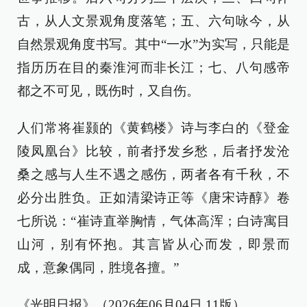
古，从人文景观角度落笔；五、六句咏今，从
自然景观角度书写。其中“一水”为实写，只能是
指历历在目的秦淮河而非长江；七、八句感帝
都之不可见，既伤时，又自伤。
人们常将崔颢的《黄鹤楼》诗与李白的《登金
陵凤凰台》比较，前者抒发乡愁，后者抒发沧
桑之感与人生不遇之感伤，两者各有千秋，不
必分出胜负。正如清梁诗正等《唐宋诗醇》卷
七所说：“崔诗直举胸情，气体高浑；白诗寓目
山河，别有怀抱。其言皆从心而发，即景而
成，意象偶同，胜境各擅。”
《光明日报》（2026年06月04日 11版）