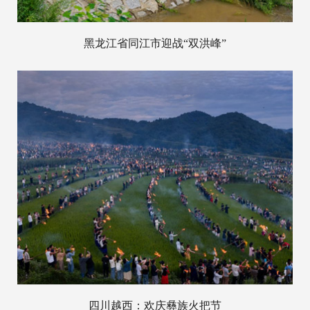
黑龙江省同江市迎战“双洪峰”
四川越西：欢庆彝族火把节