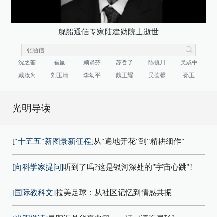
舰船通信专家陆建勋院士逝世
沈之荃
崔崑
顾诵芬
苏哲子
陈毓川
吴咸中
戴汝为
刘玉清
李幼平
魏正耀
吴德馨
孙玉
光明导读
["十五五"新图景新征程]
从"遍地开花"到"精耕细作"
[向科学家提问]
听到了吗?这是银河深处的"宇宙心跳"!
[国际教科文]
拉美足球：从社区记忆到情感共振