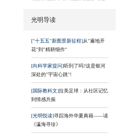
光明导读
["十五五"新图景新征程]
从"遍地开
花"到"精耕细作"
[向科学家提问]
听到了吗?这是银河
深处的"宇宙心跳"!
[国际教科文]
拉美足球：从社区记忆
到情感共振
[光明悦读]
寻踪海外华夏典籍——读
《瀛海寻珍》