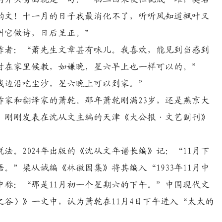
韵文！十一月的日子我最消化不了，听听风知道枫叶又
叫它做诗，日后呈正。”
者：“萧先生文章甚有味儿。我喜欢，能见到当感到
时在家里候教，如嫌晚，星六早上也一样可以的。”
边沿吃尘沙，星六晚上可以到家。”
和翻译家的萧乾。那年萧乾刚满23岁，还是燕京大
》刚刚发表在沈从文主编的天津《大公报·文艺副刊》
。2024年出版的《沈从文年谱长编》记：“11月下
。”梁从诫编《林徽因集》将其编入“1933年11月中
中称：“那是11月初一个星期六的下午。”中国现代文
谷〉》一文中，认为萧乾在11月4日下午进入“太太的