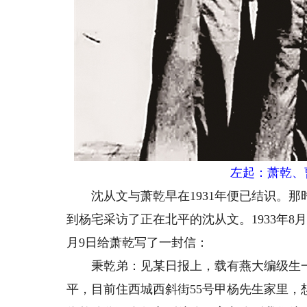
左起：萧乾、曹
沈从文与萧乾早在1931年便已结识。那
到杨宅采访了正在北平的沈从文。1933年
月9日给萧乾写了一封信：
秉乾弟：见某日报上，载有燕大编级生一
平，目前住西城西斜街55号甲杨先生家里