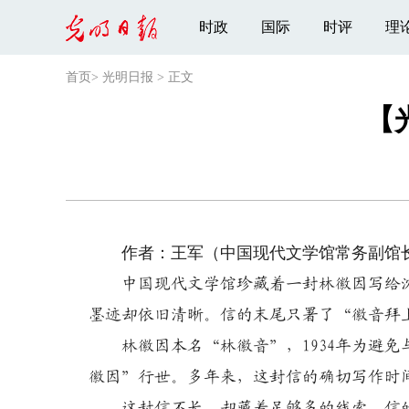
时政
国际
时评
理
首页
>
光明日报
>
正文
【
作者：王军（中国现代文学馆常务副馆
中国现代文学馆珍藏着一封林徽因写给沈
墨迹却依旧清晰。信的末尾只署了“徽音拜
林徽因本名“林徽音”，1934年为避免
徽因”行世。多年来，这封信的确切写作时
这封信不长，却藏着足够多的线索。信的