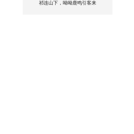
祁连山下，呦呦鹿鸣引客来