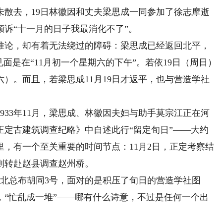
尚未散去，19日林徽因和丈夫梁思成一同参加了徐志摩逝
诉“十一月的日子我最消化不了”。
论，却有着无法绕过的障碍：梁思成已经返回北平，
面是在“11月初一个星期六的下午”。若依19日（周日）
六）。而且，若梁思成11月19日才返平，也与营造学社
33年11月，梁思成、林徽因夫妇与助手莫宗江正在河
正定古建筑调查纪略》中自述此行“留定旬日”——大约
里，有一个至关重要的时间节点：11月2日，正定考察结
则转赴赵县调查赵州桥。
北总布胡同3号，面对的是积压了旬日的营造学社图
，“忙乱成一堆”——哪有什么诗意，不过是任何一个出