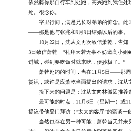
依然骑你那自行车到处跑，高兴跑到我住处
处。很念你。
字里行间，满是兄长对弟弟的惦念。此时
——那是他与张兆和9月9日结婚以后的事。
10月22日，沈从文再次致信萧乾，告知《
3日致信萧乾：“礼拜天若无事不妨邀高小
进城，碰到要吃饭时就来吃，便妙极了。”
萧乾赴约的时间，当在11月5日——那周
赏识，或许是应萧乾当面提出的请求，沈从
接下来的问题是：沈从文向林徽因推荐萧
最可能的时点，11月6日（星期一）或1
提议带他登门拜访（“太太的客厅”的聚谈一
当然也存在另一种可能：萧乾当天并未见到