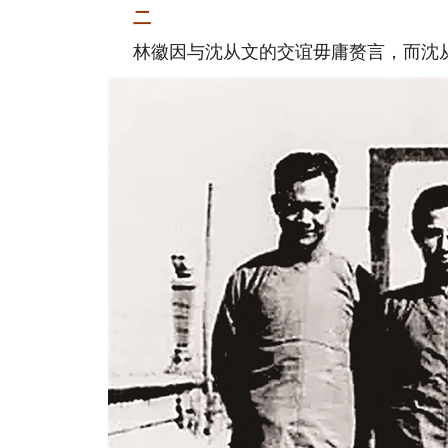
二
林徽因与沈从文的交谊毋庸赘言，而沈从