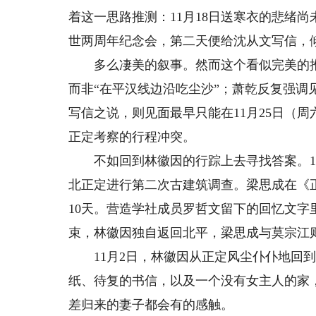
着这一思路推测：11月18日送寒衣的悲绪
世两周年纪念会，第二天便给沈从文写信，倾
多么凄美的叙事。然而这个看似完美的推
而非“在平汉线边沿吃尘沙”；萧乾反复强调见
写信之说，则见面最早只能在11月25日（周
正定考察的行程冲突。
不如回到林徽因的行踪上去寻找答案。19
北正定进行第二次古建筑调查。梁思成在《
10天。营造学社成员罗哲文留下的回忆文字
束，林徽因独自返回北平，梁思成与莫宗江
11月2日，林徽因从正定风尘仆仆地回到
纸、待复的书信，以及一个没有女主人的家
差归来的妻子都会有的感触。