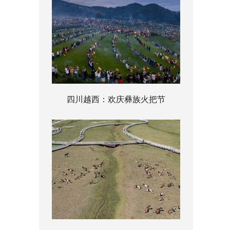
四川越西：欢庆彝族火把节