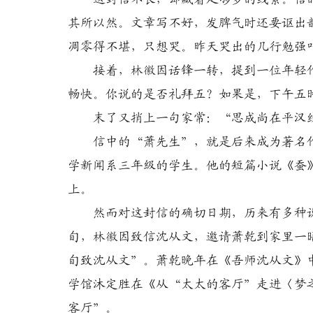
其所以然。文章写不好，发脾气时还要讴出
凋零得不堪，只想哭。昨天哭出的几行勉强
接着，林徽因话锋一转，提到一位年轻作
畅快。你说的是否礼拜五？如果是，下午五
末了又捎上一句家常：“思成尚在平汉线
信中的“萧先生”，就是后来成为著名作家
学新闻系三年级的学生。他的短篇小说《蚕
上。
然而对这封信的确切日期，历来有多种说法
旬，林徽因致信沈从文，邀请萧乾到家里一晤
旬致沈从文”。萧乾晚年在《吾师沈从文》
学馆沐定胜在《从“太太的客厅”走进〈梦之
客厅”。