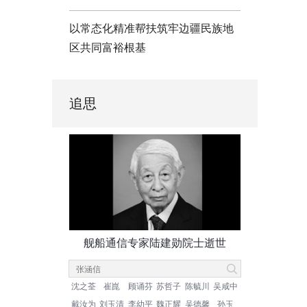
以常态化精准帮扶筑牢边疆民族地
区共同富裕根基
追思
舰船通信专家陆建勋院士逝世
沈之荃
崔崑
顾诵芬
苏哲子
陈毓川
吴咸中
戴汝为
刘玉清
李幼平
魏正耀
吴德馨
孙玉