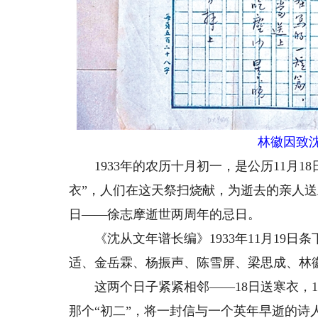
林徽因致沈从
1933年的农历十月初一，是公历11月18
衣”，人们在这天祭扫烧献，为逝去的亲人送
日——徐志摩逝世两周年的忌日。
《沈从文年谱长编》1933年11月19日
适、金岳霖、杨振声、陈雪屏、梁思成、林
这两个日子紧紧相邻——18日送寒衣，1
那个“初二”，将一封信与一个英年早逝的