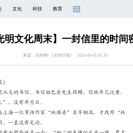
论
文化
科技
教育
光明文化周末】一封信里的时间
来源：
光明网-《光明日报》
2026-06-05 05:20
长）
从文的书信。书信由巴金先生捐赠，信纸早已泛黄，
上”，没有年月日。
与上海一位男性作家“林微音”名字相混，才改用“林
间，一直没有定论。
开头劈面就是一句：“初二回来便忙乱成一堆，莫名