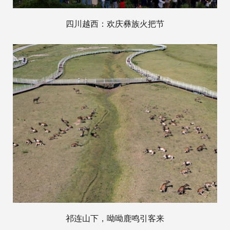
四川越西：欢庆彝族火把节
祁连山下，呦呦鹿鸣引客来