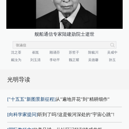
舰船通信专家陆建勋院士逝世
沈之荃
崔崑
顾诵芬
苏哲子
陈毓川
吴咸中
戴汝为
刘玉清
李幼平
魏正耀
吴德馨
孙玉
光明导读
["十五五"新图景新征程]
从"遍地开花"到"精耕细作"
[向科学家提问]
听到了吗?这是银河深处的"宇宙心跳"!