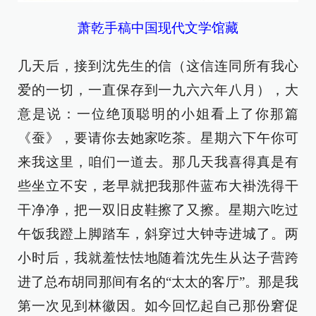
萧乾手稿中国现代文学馆藏
几天后，接到沈先生的信（这信连同所有我心
爱的一切，一直保存到一九六六年八月），大
意是说：一位绝顶聪明的小姐看上了你那篇
《蚕》，要请你去她家吃茶。星期六下午你可
来我这里，咱们一道去。那几天我喜得真是有
些坐立不安，老早就把我那件蓝布大褂洗得干
干净净，把一双旧皮鞋擦了又擦。星期六吃过
午饭我蹬上脚踏车，斜穿过大钟寺进城了。两
小时后，我就羞怯怯地随着沈先生从达子营跨
进了总布胡同那间有名的“太太的客厅”。那是我
第一次见到林徽因。如今回忆起自己那份窘促