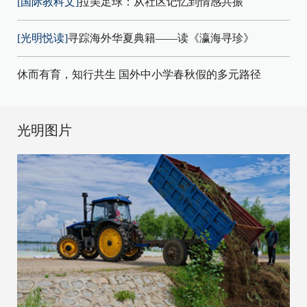
[国际教科文]
拉美足球：从社区记忆到情感共振
[光明悦读]
寻踪海外华夏典籍——读《瀛海寻珍》
休而有育，知行共生 国外中小学春秋假的多元路径
光明图片