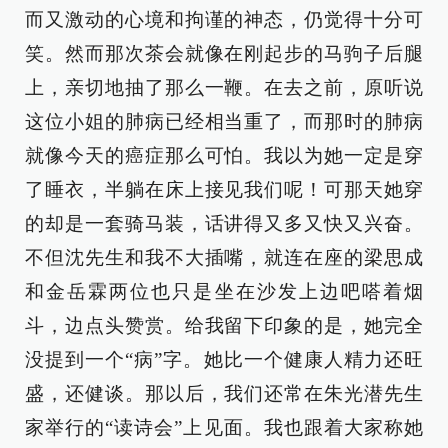
而又激动的心境和拘谨的神态，仍觉得十分可
笑。然而那次茶会就像在刚起步的马驹子后腿
上，亲切地抽了那么一鞭。在去之前，原听说
这位小姐的肺病已经相当重了，而那时的肺病
就像今天的癌症那么可怕。我以为她一定是穿
了睡衣，半躺在床上接见我们呢！可那天她穿
的却是一套骑马装，话讲得又多又快又兴奋。
不但沈先生和我不大插嘴，就连在座的梁思成
和金岳霖两位也只是坐在沙发上边吧嗒着烟
斗，边点头赞赏。给我留下印象的是，她完全
没提到一个“病”字。她比一个健康人精力还旺
盛，还健谈。那以后，我们还常在朱光潜先生
家举行的“读诗会”上见面。我也跟着大家称她