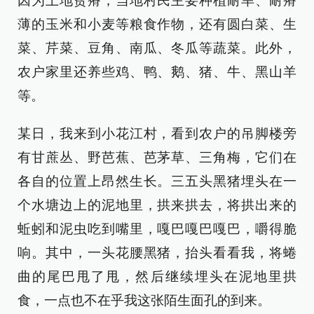
因为土地贫瘠，当地村民主要种植耐旱、耐瘠
薄的玉米和小麦等粮食作物，还有圆白菜、生
菜、芹菜、豆角、南瓜、冬瓜等蔬菜。此外，
农户家里还养些鸡、鸭、鹅、猪、牛、黑山羊
等。
某日，我来到小花江村，看到农户的吊脚楼旁
有甘蔗丛、野芭蕉、芭茅草、三角梅，它们在
各自的位置上昂然生长。三五头黑猪埋头在一
个水塘边上的泥地里，拱来拱去，将拱出来的
蚯蚓和泥虫吃到嘴里，嘎巴嘎巴嘎巴，嚼得脆
响。其中，一头花腰黑猪，抬头看看我，将蜷
曲的尾巴甩了甩，然后继续埋头在泥地里拱
食，一点也不在乎我这张陌生面孔的到来。