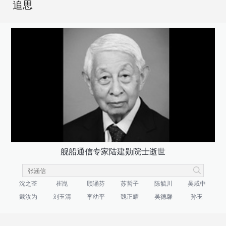
追思
舰船通信专家陆建勋院士逝世
沈之荃
崔崑
顾诵芬
苏哲子
陈毓川
吴咸中
戴汝为
刘玉清
李幼平
魏正耀
吴德馨
孙玉