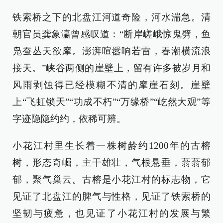
铁索桥之下的北盘江河道奇险，河水湍急。清
朝官员龚象瀛曾感叹道：“断岸嵯峨惊鬼劈，鱼
凫蚕丛天欲摩。澎湃喧嚣响若雷，春潮横流浪
接天。”峡谷两侧的崖壁上，留有许多被岁月和
风雨剥蚀得已经模糊不清的摩崖石刻。崖壁
上“飞虹锁天”“功成不朽”“万缘桥”“屹然大观”等
字迹隐隐约约，依稀可辨。
小花江村里生长着一株树龄约1200年的古榕
树，形态奇崛，主干雄壮，气根悬垂，蓊蓊郁
郁，聚气巢云。古榕是小花江村的标志物，它
见证了北盘江的脾气与性格，见证了铁索桥的
坚韧与疲惫，也见证了小花江村的发展与繁