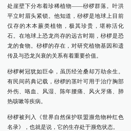
处崖壁下分布着珍稀植物——桫椤群落。叶洪
平立时眉头紧锁。他知道，桫椤是地球上目前
仅存的木本蕨类植物，极其珍贵，堪称活化
石。在地球上恐龙尚存的远古时期，桫椤是恐
龙的食物。桫椤的存在，对研究植物基因和遗
传及与恐龙兴衰的关系有着重要价值。
桫椤树冠犹如巨伞，虽历经沧桑却万劫余生。
有民间药典记载，桫椤的茎叶可用于治疗胸部
外伤、咯血、风湿、陈年腰痛、风火牙痛、肺
热咳嗽等疾病。
桫椤被列入《世界自然保护联盟濒危物种红色
名录》，也就是说，它的生存处于濒危状态。