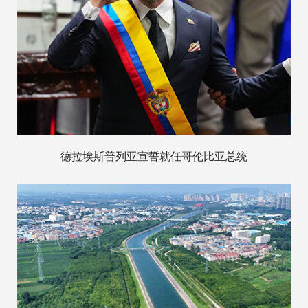
德拉埃斯普列亚宣誓就任哥伦比亚总统