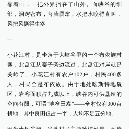
靠着山，山把外界挡在了山外。而峡谷的细
部，洞窍密布，苔藓腾窜，水把水咬得直叫，
风把风撕得生疼。
一
小花江村，是坐落于大峡谷里的一个布依族村
寨，北盘江从寨子旁边流过，北盘江对岸就是
关岭了。小花江村有农户102户，村民400多
人，村民全是布依族。由于地处喀斯特地貌
区，岩溶面积占九成以上，峡谷内可供垦殖的
空间有限，可谓“地窄田寡”——全村仅有300亩
耕地，其中良田仅占一半，人均不足五分地。