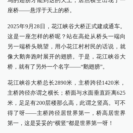
鸟的翅膀才能到达的天上，居然横空出现了一
座桥——悬浮于天上的桥。
2025年9月28日，花江峡谷大桥正式建成通车。
这是一座怎样的桥呢？站在高处从桥头一端向
另一端桥头眺望，用小花江村村民的话说，就
像大鹅奔跑时展开的翅膀。于是，花江峡谷大
桥，就有了另外一个名字——“鹅翅膀”。
花江峡谷大桥总长2890米，主桥跨径1420米，
主桥跨径亦谓之横长；桥面与水面垂直距离625
米，足足有200层楼那么高，此谓之竖高。可不
得了呀——主桥跨径居世界第一，桥高居世界
第一，这是妥妥的“横竖”都是世界第一呀！