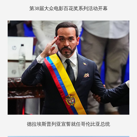
第38届大众电影百花奖系列活动开幕
德拉埃斯普列亚宣誓就任哥伦比亚总统