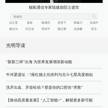
舰船通信专家陆建勋院士逝世
沈之荃
崔崑
顾诵芬
苏哲子
陈毓川
吴咸中
戴汝为
刘玉清
李幼平
魏正耀
吴德馨
孙玉
光明导读
“新新三样”出海 为世界发展增添新动能
牛河梁遗址：7座红烧土坑排列与北斗七星高度相似
洗牙出血、牙齿松动？那是你的口腔在“求救”
【推动高质量发展】“人工智能+”，解锁更多新可能