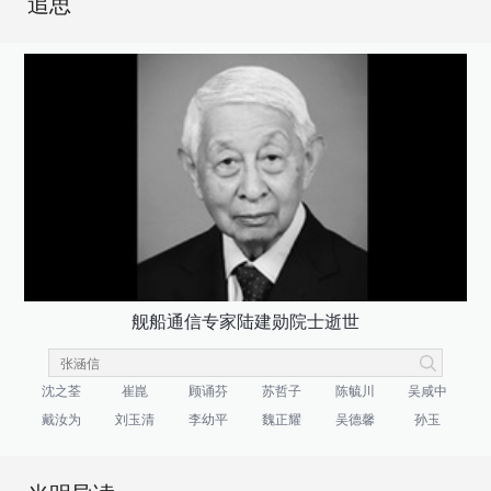
追思
舰船通信专家陆建勋院士逝世
沈之荃
崔崑
顾诵芬
苏哲子
陈毓川
吴咸中
戴汝为
刘玉清
李幼平
魏正耀
吴德馨
孙玉