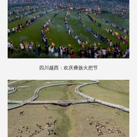
四川越西：欢庆彝族火把节