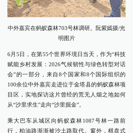
中外嘉宾在蚂蚁森林703号林调研。阮紫嫣摄/光
明图片
6月5日，在第55个世界环境日当天，作为“科技
赋能乡村发展：2026气候韧性与绿色转型对话
会”的一部分，来自8个国家和8个国际组织的
100余位中外嘉宾走进位于金塔县的蚂蚁森林项
目区，实地探访这片曾经的荒无人烟之地如何
从“沙里求生”走向“沙里掘金”。
乘大巴车从城区向蚂蚁森林1087号林一路前
行，柏油路渐渐被沙土路取代。窗外，棋盘式