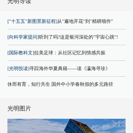
光明导读
["十五五"新图景新征程]
从"遍地开花"到"精耕细作"
[向科学家提问]
听到了吗?这是银河深处的"宇宙心跳"!
[国际教科文]
拉美足球：从社区记忆到情感共振
[光明悦读]
寻踪海外华夏典籍——读《瀛海寻珍》
休而有育，知行共生 国外中小学春秋假的多元路径
光明图片