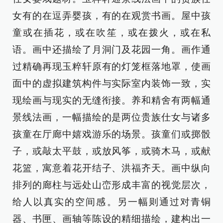
女有的在逗弄婴孩，有的在观赏书画。屋中孩
童或在插花，或在吹笙，或在拨火，或在私
语。画中还描绘了月洞门及花园一角。画作通
过精确再现玉粹轩原有的灯笼框落地罩，使画
面中的虚拟建筑构件与实际室内装饰一致，实
现绘画与现实的无缝衔接。养和精舍有两幅通
景线法画，一幅描绘的是两位贵族仕女与诸多
孩童在厅廊中嬉戏游乐的场景。孩童们或掷骰
子，或敲太平鼓，或放风筝，或骑木马，或献
花篮，寓意着花开结子、洪福齐天。画中纵向
排列的廊柱与远处山峦形成丰富的视觉层次，
给人以真实的空间感。另一幅则通过对青铜
器、书匣、画轴等陈设的精细描绘，建构出一