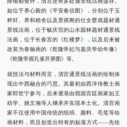
除倦勤斋外，清宫还有多处通景线法画遗存。
如位于养心殿的《平安春信图》，分别位于玉
粹轩、养和精舍以及景祺阁的仕女婴戏题材通
景线法画，位于毓庆宫的山水园林题材通景线
法画，位于长春宫的《红楼梦》，以及后来被
改装为卷轴画的《乾隆帝妃与嘉庆帝幼年像》
《乾隆帝观孔雀开屏图》等。
就技法与材料而言，清宫通景线法画的绘制体
现出中西融合的巧思。其最初由西洋传教士画
家郎世宁参与，后来逐渐由我国宫廷画家如王
幼学、姚文瀚等人继承并实现本土化。清宫画
家不仅使用中国传统的纸绢、颜料、毛笔等绘
画材料，而且创造出特有的贴落方式——先绘