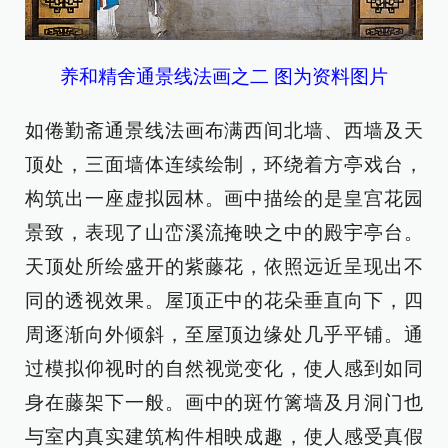
养和精舍通景线法画之二 图为资料图片
如倦勤斋通景线法画布满西间北墙、西墙及天
顶处，三面墙体连续绘制，环绕着方亭戏台，
构筑出一座虚拟园林。画中描绘的是皇宫花园
景致，表现了山峦溪流掩映之中的殿宇亭台。
天顶处所绘盛开的紫藤花，依照远近呈现出不
同的透视效果。屋顶正中的花朵垂直向下，四
周逐渐向外倾斜，至屋顶边缘处几乎平铺。通
过模拟仰视时的自然视觉变化，使人感到如同
身在藤架下一般。画中的斑竹篱墙及月洞门也
与室内真实建筑构件相映成趣，使人感受真假