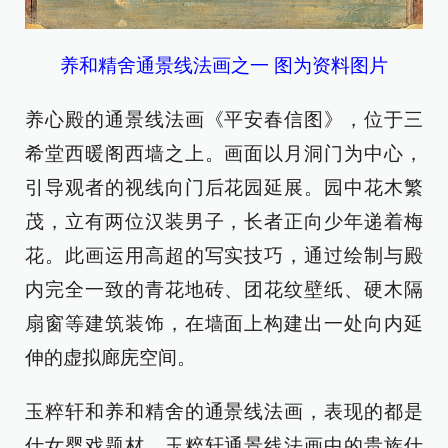
养和精舍通景线法画之一 图为资料图片
养心殿的通景线法画《平安春信图》，位于三
希堂西暖阁西墙之上。画面以月洞门为中心，
引导观者的视线向门后花园延展。园中花木繁
茂，立有两位汉装男子，长者正向少年递着梅
花。此画运用高超的写实技巧，通过绘制与殿
内完全一致的青花地砖、团花纹壁纸、硬木隔
扇窗等建筑装饰，在墙面上构建出一处向内延
伸的虚拟廊庑空间。
玉粹轩和养和精舍的通景线法画，表现的都是
仕女婴戏题材。玉粹轩通景线法画中的贵族仕