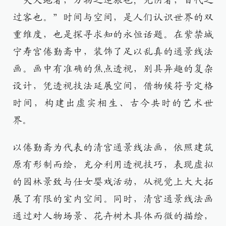
“夫天地者，万物之逆旅也；光阴者，百代之
过客也。”时间与空间，是人们认识世界的双
重维度，也是探寻求知的永恒话题。在紫禁城
宁寿宫倦勤斋中，装饰了足以乱真的通景线法
画。画中有准确的焦点透视，别具异趣的复杂
设计，凭透视技法延展空间，借物候符号定格
时间，构建出虚实相生、古今共时的艺术世
界。
以倦勤斋为代表的清宫通景线法画，依照建筑
原有形制而绘，充分利用透视技巧，表现虚拟
的园林景致与仕女婴戏活动，从视觉上大大拓
展了有限的室内空间。同时，清宫通景线法画
通过对人物场景、花卉树木具体而微的描绘，