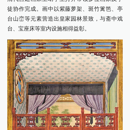
徒协作完成。画中以紫藤萝架、斑竹篱笆、亭
台山峦等元素营造出皇家园林景致，与斋中戏
台、宝座床等室内设施相得益彰。