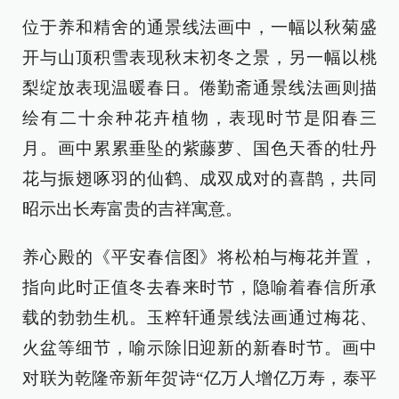
位于养和精舍的通景线法画中，一幅以秋菊盛
开与山顶积雪表现秋末初冬之景，另一幅以桃
梨绽放表现温暖春日。倦勤斋通景线法画则描
绘有二十余种花卉植物，表现时节是阳春三
月。画中累累垂坠的紫藤萝、国色天香的牡丹
花与振翅啄羽的仙鹤、成双成对的喜鹊，共同
昭示出长寿富贵的吉祥寓意。
养心殿的《平安春信图》将松柏与梅花并置，
指向此时正值冬去春来时节，隐喻着春信所承
载的勃勃生机。玉粹轩通景线法画通过梅花、
火盆等细节，喻示除旧迎新的新春时节。画中
对联为乾隆帝新年贺诗“亿万人增亿万寿，泰平