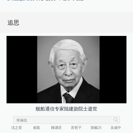
追思
舰船通信专家陆建勋院士逝世
沈之荃
崔崑
顾诵芬
苏哲子
陈毓川
吴咸中