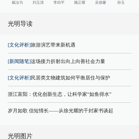
戴汝为
刘玉清
李幼平
魏正耀
吴德馨
孙玉
光明导读
[文化评析]
旅游演艺带来新机遇
[新闻随笔]
这场接力折射出向上向善社会力量
[文化评析]
民居类文物建筑如何平衡居住与保护
浙江富阳：优化创新生态，让科学家“如鱼得水”
岁月如歌 信短情长——从徐光耀的千封家书谈起
光明图片