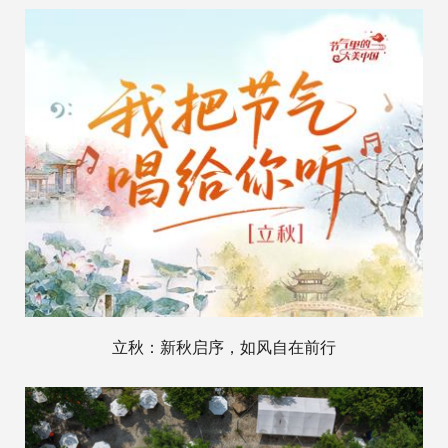
立秋：新秋启序，如风自在前行