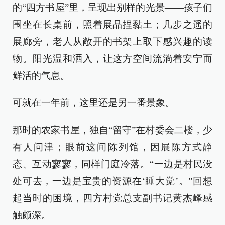
的“四方书屋”里，呈现出别样的光景——孩子们
围坐在长桌前，照着展品捏黏土；几步之遥的
展廊旁，老人从敞开的书架上取下感兴趣的读
物。阳光温和洒入，让这方空间流淌着安宁而
鲜活的气息。
可就在一年前，这里还是另一番景象。
那时的农家书屋，独自“留守”在村委会二楼，少
有人问津；眼前这间陈列馆，因展陈方式静
态、互动寥寥，同样门庭冷落。“一边是村民没
处可去，一边是宝贵的资源在‘睡大觉’。”回想
起当时的困境，四方村党总支副书记黄杰峰感
触颇深。