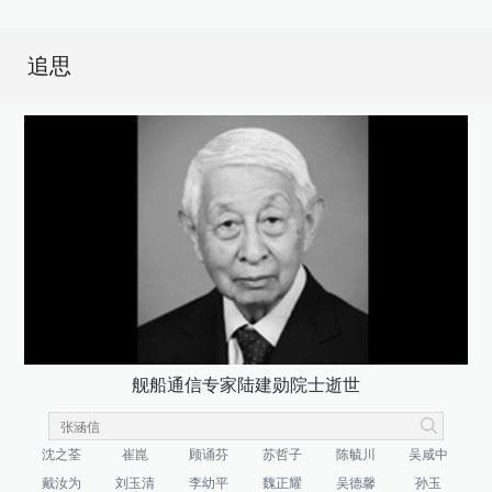
追思
舰船通信专家陆建勋院士逝世
沈之荃
崔崑
顾诵芬
苏哲子
陈毓川
吴咸中
戴汝为
刘玉清
李幼平
魏正耀
吴德馨
孙玉