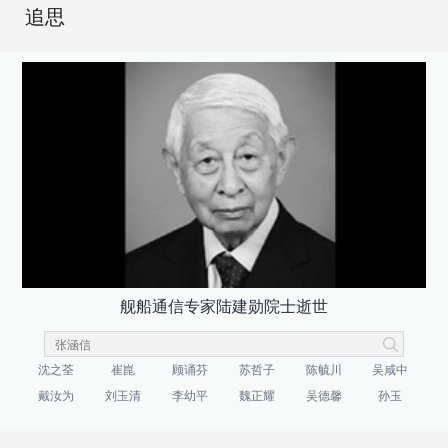
追思
舰船通信专家陆建勋院士逝世
沈之荃
崔崑
顾诵芬
苏哲子
陈毓川
吴咸中
戴汝为
刘玉清
李幼平
魏正耀
吴德馨
孙玉