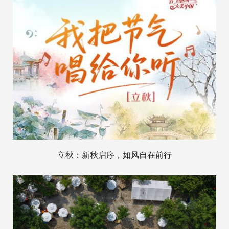
立秋：新秋启序，如风自在前行