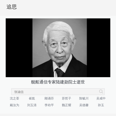
追思
舰船通信专家陆建勋院士逝世
沈之荃
崔崑
顾诵芬
苏哲子
陈毓川
吴咸中
戴汝为
刘玉清
李幼平
魏正耀
吴德馨
孙玉