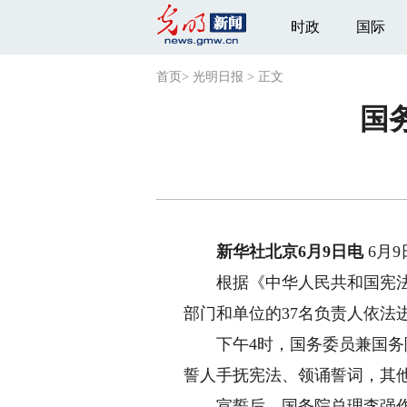
时政
国际
首页
>
光明日报
>
正文
国
新华社北京6月9日电
6月
根据《中华人民共和国宪法》
部门和单位的37名负责人依法
下午4时，国务委员兼国务院
誓人手抚宪法、领诵誓词，其
宣誓后，国务院总理李强作了