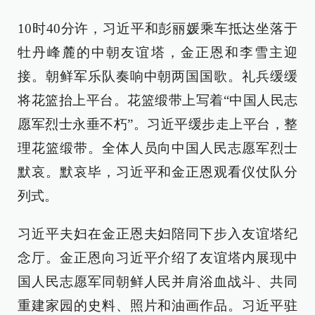
10时40分许，习近平和彭丽媛乘车抵达坐落于
牡丹峰麓的中朝友谊塔，金正恩和李雪主迎
接。朝鲜军乐队奏响中朝两国国歌。礼兵缓缓
将花篮抬上平台。花篮缎带上写着“中国人民志
愿军烈士永垂不朽”。习近平缓步走上平台，整
理花篮缎带。全体人员向中国人民志愿军烈士
默哀。默哀毕，习近平和金正恩观看仪仗队分
列式。
习近平夫妇在金正恩夫妇陪同下步入友谊塔纪
念厅。金正恩向习近平介绍了友谊塔内展现中
国人民志愿军同朝鲜人民并肩浴血战斗、共同
重建家园的史料、照片和油画作品。习近平驻