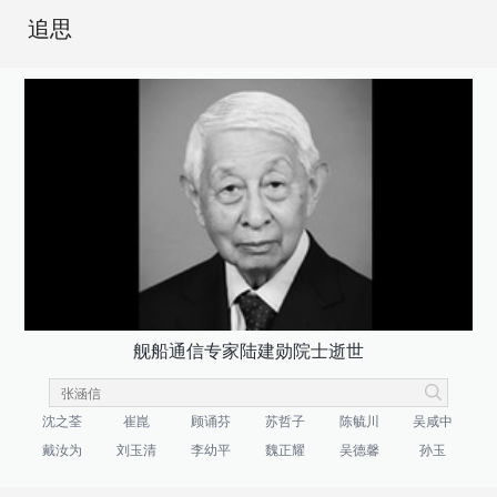
追思
舰船通信专家陆建勋院士逝世
沈之荃
崔崑
顾诵芬
苏哲子
陈毓川
吴咸中
戴汝为
刘玉清
李幼平
魏正耀
吴德馨
孙玉