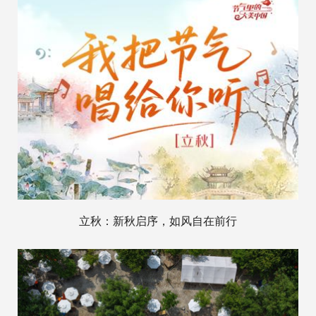
立秋：新秋启序，如风自在前行