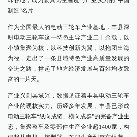
球各地，成为兼具民生温度与产业实力的“中国
制造”名片。
作为全国最大的电动三轮车产业基地，丰县深
耕电动三轮车这一特色主导产业二十余载，以
小镇集聚为核，以科技创新为翼，以抱团出海
为径，走出了一条县域特色产业高质量发展的
奋进之路，撑起了地方经济发展与百姓增收致
富的一片天。
产业兴则县域兴，数据见证着丰县电动三轮车
产业的硬核实力。历经多年发展，丰县已形成
电动三轮车“纵向成链、横向成群”的完备产业生
态，集聚整车及零部件生产企业超1400家，构