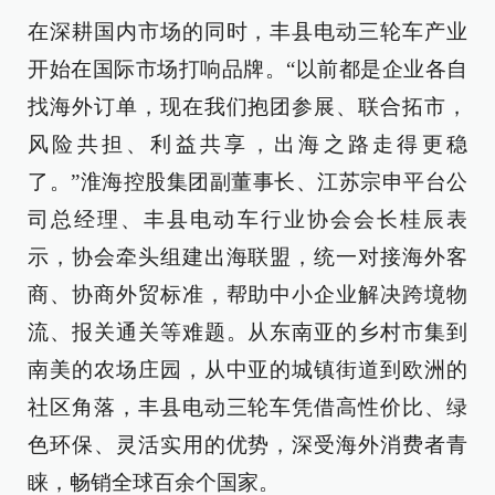
在深耕国内市场的同时，丰县电动三轮车产业
开始在国际市场打响品牌。“以前都是企业各自
找海外订单，现在我们抱团参展、联合拓市，
风险共担、利益共享，出海之路走得更稳
了。”淮海控股集团副董事长、江苏宗申平台公
司总经理、丰县电动车行业协会会长桂辰表
示，协会牵头组建出海联盟，统一对接海外客
商、协商外贸标准，帮助中小企业解决跨境物
流、报关通关等难题。从东南亚的乡村市集到
南美的农场庄园，从中亚的城镇街道到欧洲的
社区角落，丰县电动三轮车凭借高性价比、绿
色环保、灵活实用的优势，深受海外消费者青
睐，畅销全球百余个国家。