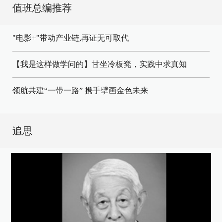
值班总编推荐
"电影+"带动产业链,再证无可取代
【我是这样做学问的】甘坐冷板凳，实践中求真知
领航共建“一带一路” 携手擘画金色未来
追思