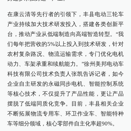
在康云清等先行者的引领下，丰县电动三轮车
产业持续加大技术研发投入，搭建各类创新平
台，推动产业从低端制造向高端智造转型。“我
们每年把营收的5%以上投入到技术研发，针对
农村复杂路况、物流运输需求，专门优化电机
动力、车架承重和续航能力。”徐州美邦电动车
科技有限公司技术负责人张凯告诉记者，如今
企业自主研发的永磁同步电机、智能控制系统
等核心技术，不仅提升了产品性能，更让产品
摆脱了低端同质化竞争。目前，丰县相关企业
不断拓展物流专用车、环卫作业车、智能特种
车等细分领域，核心零部件自主化率超90%。