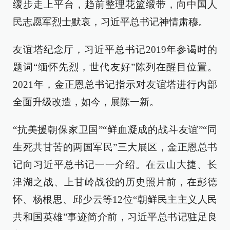
缓步走上平台，趋前整理花篮缎带，向中国人
民志愿军烈士默哀，习近平总书记神情肃穆。
友谊塔纪念厅，习近平总书记2019年参谒时的
题词“缅怀先烈，世代友好”陈列在醒目位置。
2021年，金正恩总书记指示对友谊塔进行内部
全面升级改造，如今，展陈一新。
“抗美援朝保家卫国”“鲜血凝成的战斗友谊”“同
生死共甘苦的两国军民”三大展区，金正恩总书
记向习近平总书记一一介绍。在云山大捷、长
津湖之战、上甘岭战役的历史照片前，在彭德
怀、杨根思、邱少云等12位“朝鲜民主主义人民
共和国英雄”事迹简介前，习近平总书记驻足良