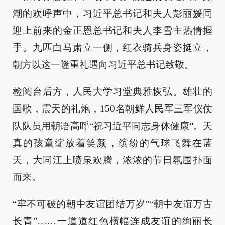
潮的欢呼声中，习近平总书记和夫人彭丽媛同
迎上前来的金正恩总书记和夫人李雪主热情握
手。九匹白马肃立一侧，红衣骑兵身姿挺立，
朝方以这一隆重礼遇向习近平总书记致敬。
检阅台后方，人民大学习堂典雅恢弘。雄壮的
国歌，震天的礼炮，150名朝鲜人民军三军仪仗
队队员用朝语高呼“祝习近平同志身体健康”。天
真的孩童绽放着笑颜，缤纷的气球飞舞在蓝
天，大同江上喷泉欢腾，浓浓的节日氛围扑面
而来。
“牢不可破的朝中友谊团结万岁”“朝中友谊万古
长青”……一道道红色横幅连成友谊的绚丽长