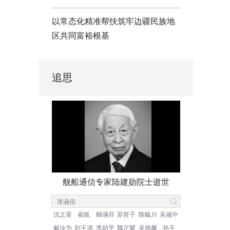
以常态化精准帮扶筑牢边疆民族地
区共同富裕根基
追思
舰船通信专家陆建勋院士逝世
沈之荃
崔崑
顾诵芬
苏哲子
陈毓川
吴咸中
戴汝为
刘玉清
李幼平
魏正耀
吴德馨
孙玉