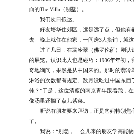
面的The Villa（别墅）。
我们次日抵达。
好友培华住郊区，远是远了点，但他有辆令
去。晚上就住在他家，一间房3人搭铺，就
过了几日，在翡冷翠（佛罗伦萨）刚认识
的展览。认识此人也是碰巧：1986年年初
奇地询问，果然是从中国来的。那时的翡冷
淋浴的次数都有规定。数月没吃过中国东西
饨？”于是，这位清瘦的南京青年跟着我，
像汤里还搁了点儿紫菜。
听说有朋友要来拜访，正是爸妈特别焦心的
了。
我说：“别急，一会儿来的朋友学高能物