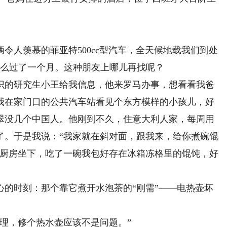
人羡慕的菲亚特500cc型汽车，全天候地载我们到处
这么过了一个月。这种朋友上哪儿再找呢？
的研究生小王给我信息，他来罗马办事，想看看我爸
，我在家门口的公共汽车站看见个东方模样的小孩儿，好
翠没几个中国人。他刚到不久，住意大利人家，每周用
了。于是我说：“我家就在斜对面，跟我来，给你煮碗馄
在厨房坐下，吃了一碗我包好存在冰箱冻格里的馄饨，好
时刻：那个靠它煮开水泡茶的“刚需”——电热壶坏
理，修个热水壶应该不是问题。”