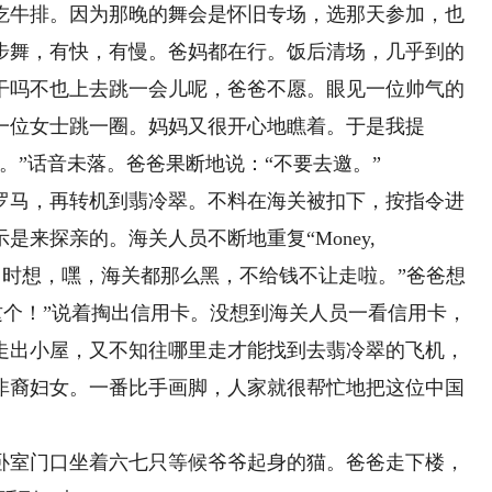
吃牛排。因为那晚的舞会是怀旧专场，选那天参加，也
步舞，有快，有慢。爸妈都在行。饭后清场，几乎到的
干吗不也上去跳一会儿呢，爸爸不愿。眼见一位帅气的
一位女士跳一圈。妈妈又很开心地瞧着。于是我提
。”话音未落。爸爸果断地说：“不要去邀。”
马，再转机到翡冷翠。不料在海关被扣下，按指令进
来探亲的。海关人员不断地重复“Money,
我当时想，嘿，海关都那么黑，不给钱不让走啦。”爸爸想
只有这个！”说着掏出信用卡。没想到海关人员一看信用卡，
。）”爸走出小屋，又不知往哪里走才能找到去翡冷翠的飞机，
非裔妇女。一番比手画脚，人家就很帮忙地把这位中国
室门口坐着六七只等候爷爷起身的猫。爸爸走下楼，