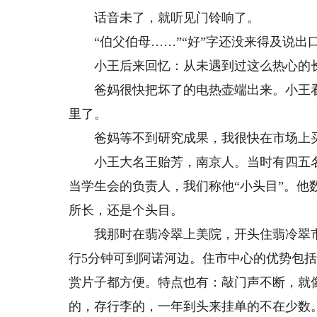
话音未了，就听见门铃响了。
“伯父伯母……”“好”字还没来得及说出
小王后来回忆：从未遇到过这么热心的
爸妈很快把坏了的电热壶端出来。小王看了
里了。
爸妈等不到研究成果，我很快在市场上买
小王大名王贻芳，南京人。当时有四五名
当学生会的负责人，我们称他“小头目”。
所长，还是个头目。
我那时在翡冷翠上美院，开头住翡冷翠市
行5分钟可到阿诺河边。住市中心的优势包
赏片子都方便。特点也有：敲门声不断，就
的，存行李的，一年到头来挂单的不在少数