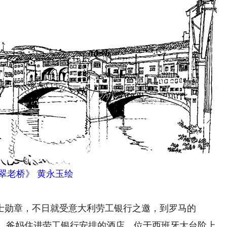
翠老桥》 黄永玉绘
士勋章，不日就受意大利劳工银行之邀，到罗马的
学院）办个展。爸妈住进劳工银行安排的酒店，位于西班牙大台阶上