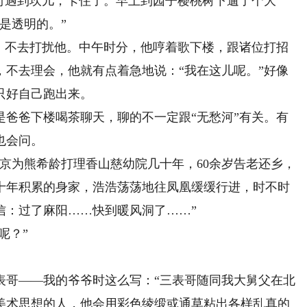
时遇到坎儿，卡住了。早上到园子樱桃树下遛了个大
是透明的。”
不去打扰他。中午时分，他哼着歌下楼，跟诸位打招
，不去理会，他就有点着急地说：“我在这儿呢。”好像
只好自己跑出来。
爸下楼喝茶聊天，聊的不一定跟“无愁河”有关。有
也会问。
为熊希龄打理香山慈幼院几十年，60余岁告老还乡，
十年积累的身家，浩浩荡荡地往凤凰缓缓行进，时不时
信：过了麻阳……快到暖风洞了……”
呢？”
哥——我的爷爷时这么写：“三表哥随同我大舅父在北
美术思想的人，他会用彩色绫缎或通草粘出各样乱真的