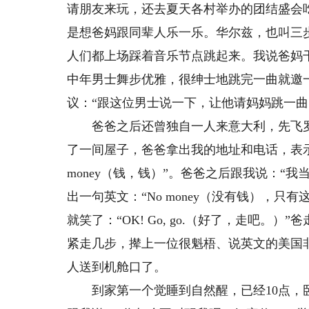
请朋友来玩，还去夏天各村举办的团结盛会
是想爸妈跟同辈人乐一乐。华尔兹，也叫三
人们都上场踩着音乐节点跳起来。我说爸妈
中年男士舞步优雅，很绅士地跳完一曲就邀
议：“跟这位男士说一下，让他请妈妈跳一曲
爸爸之后还曾独自一人来意大利，先飞罗
了一间屋子，爸爸拿出我的地址和电话，表示是
money（钱，钱）”。爸爸之后跟我说：“
出一句英文：“No money（没有钱），
就笑了：“OK! Go, go.（好了，走吧
紧走几步，撵上一位很魁梧、说英文的美国
人送到机舱口了。
到家第一个觉睡到自然醒，已经10点，卧