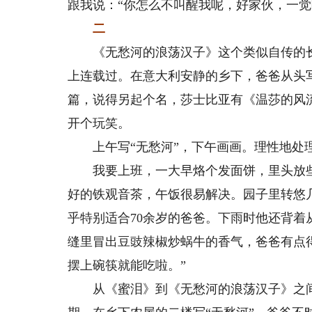
跟我说：“你怎么不叫醒我呢，好家伙，一觉睡
二
《无愁河的浪荡汉子》这个类似自传的长
上连载过。在意大利安静的乡下，爸爸从头写
篇，说得另起个名，莎士比亚有《温莎的风
开个玩笑。
上午写“无愁河”，下午画画。理性地处理
我要上班，一大早烙个发面饼，里头放些
好的铁观音茶，午饭很易解决。园子里转悠
乎特别适合70余岁的爸爸。下雨时他还背
缝里冒出豆豉辣椒炒蜗牛的香气，爸爸有点
摆上碗筷就能吃啦。”
从《蜜泪》到《无愁河的浪荡汉子》之间有