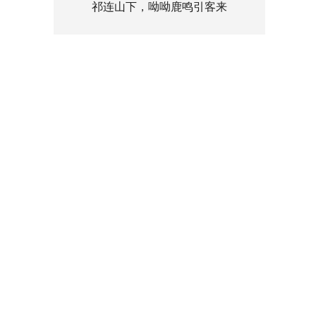
祁连山下，呦呦鹿鸣引客来