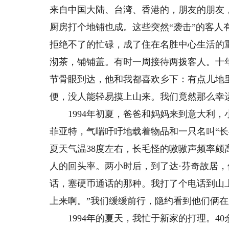
来自中国大陆、台湾、香港的，朋友的朋友
厨房打个地铺也成。这些突然“袭击”的客
拒绝不了的忙碌，成了住在名胜中心生活的
沏茶，铺铺盖。有时一周接待两拨客人。十
节骨眼到达，他和我都喜欢乡下：有点儿地
便，没人能轻易摸上山来。我们竟然那么幸
1994年初夏，爸爸和妈妈来到意大利，小
菲亚特，气喘吁吁地载着物品和一只名叫“
夏天气温38度左右，长毛怪的嗷嗷声频率
人的回头率。两小时后，到了达·芬奇故居
话，塞硬币通话的那种。我打了个电话到山
上来啊。”我们缓缓前行，隐约看到他们俩
1994年的夏天，我忙于新家的打理。4