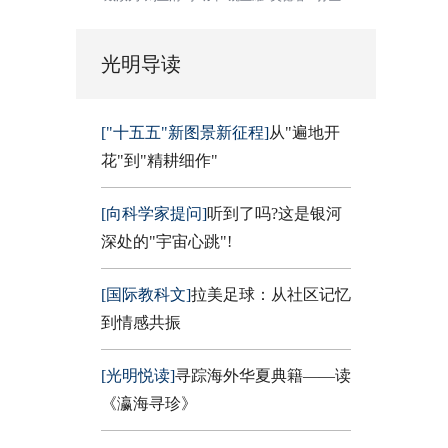
光明导读
["十五五"新图景新征程]
从"遍地开
花"到"精耕细作"
[向科学家提问]
听到了吗?这是银河
深处的"宇宙心跳"!
[国际教科文]
拉美足球：从社区记忆
到情感共振
[光明悦读]
寻踪海外华夏典籍——读
《瀛海寻珍》