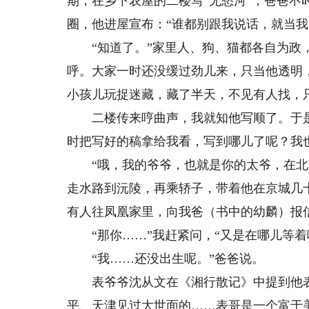
期，在乡下农屋的二楼写“无愁河”，爸爸不
圈，他进屋宣布：“谁都别跟我说话，就当我
“知道了。”家里人、狗、猫都各自为政，
呼。大家一时还没缓过劲儿来，只当他透明
小孩儿玩捉迷藏，藏了半天，不见有人找，
二楼传来哼曲声，我就知他写顺了。于是爸
时把写好的稿拿给我看，写到哪儿了呢？我
“哦，我的爷爷，也就是你的太爷，在北京
走水路到沅陵，再乘轿子，带着他在京城几
有人往凤凰家里，向我爸（书中的幼麟）报
“那你……”我赶紧问，“又是在哪儿等着
“我……还没出生呢。”爸爸说。
表爷爷沈从文在《湘行散记》中提到他表
平、天津见过大世面的……表哥是一个富于