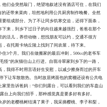
，他们会突然敲门，绝望地叙述没有酒店可住，在我们
人有的还带来菜肉，坦然地利用公共厨房制作晚餐。全然
重要组成部分。为了不让同乡饥寒交迫，还得下面条，
年下来，到乡下过日子的向往越来越强烈，爸爸在那个
里的活儿，养些动物，想找朋友可以约，交通不很方
运，在托斯卡纳丘陵上找到了间农屋，待下来。
住3个月。我们在做搬家的最后冲刺，500cc的老爷车
长毛怪”的灰猫往山上行进。自翡冷翠家到乡下的一路，
颇高，我得不时用言语好生安慰，以减少擦身而过的开车
，停下让车散散热。当时故居烤面包的窝棚还设有公共电
上家里告诉爸妈：“你们到露台，可以看到我们的车盘山
在露台上向我们招手，那种感觉真是要多好有多好。
0余岁的老樱桃树结满了果子，我采摘樱桃、李子和梨，