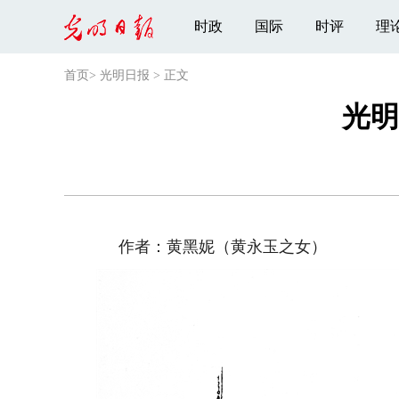
时政
国际
时评
理
首页
>
光明日报
>
正文
光明
作者：黄黑妮（黄永玉之女）