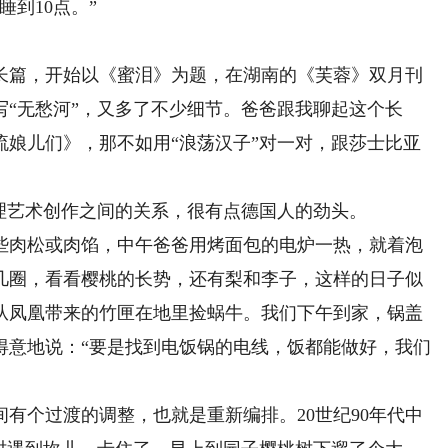
到10点。”
篇，开始以《蜜泪》为题，在湖南的《芙蓉》双月刊
“无愁河”，又多了不少细节。爸爸跟我聊起这个长
流娘儿们》，那不如用“浪荡汉子”对一对，跟莎士比亚
艺术创作之间的关系，很有点德国人的劲头。
肉松或肉馅，中午爸爸用烤面包的电炉一热，就着泡
几圈，看看樱桃的长势，还有梨和李子，这样的日子似
着从凤凰带来的竹匣在地里捡蜗牛。我们下午到家，锅盖
得意地说：“要是找到电饭锅的电线，饭都能做好，我们
个过渡的调整，也就是重新编排。20世纪90年代中