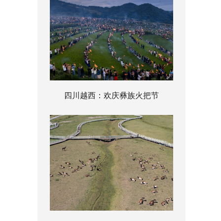
四川越西：欢庆彝族火把节