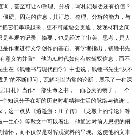
询，甚至可让AI整理、分析，写札记是否还有价值？
冷、僵硬、固定的信息，其汇总、整理、分析的能力，与
流”把它们串联起来，更不可能融会贯通，发现材料之间
只是客观的记录、摘要，也是经过了审美、思考，是人
也是作者进行文学创作的基石。有学者指出，钱锺书先
有意义的并置”。他为AI时代如何有效驾驭信息，而不
先生在《钱锺书与现代西学》中也说，钱锺书先生“从不
‘成见’的不断叩问，瓦解习以为常的论断，展示了一种深
平居日札》当作“一部生命之书，一面心灵的镜子，一个
一个知识分子在新的历史时期精神生活的脉络与轨迹”。
，这一点从《逍遥游：庄子传》《龙墩上的悖论》等
破一生心》等散文中可以看出。他通过对前人思想的阐
的情怀，而不仅仅是对客观资料的呈现。这使他的文本