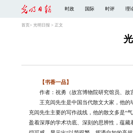
时政
国际
时评
理
首页
>
光明日报
>
正文
光
【书香一品】
作者：祝勇（故宫博物院研究馆员、故宫
王充闾先生是中国当代散文大家，他的毕
充闾先生主要的写作战线，他的散文多是“
盈着深厚的学术功底、深刻的思辨性，蕴藏
切可感，显示出“以简驭繁、挥洒自如的高超