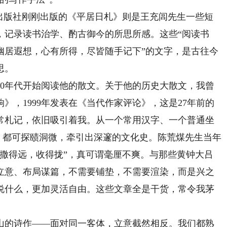
版社刚刚出版的《平居日札》则是王充闾先生一些短
记，记录读书治学、酌古御今的所思所感。这些“阅读书
幽居遐想，心有所得，尽皆随手记下”的文字，是古往今
思。
0年代开始阅读他的散文。关于他的历史大散文，我曾
》，1999年发表在《当代作家评论》，这是27年前的
常札记，依旧吸引着我。从一个常用汉字、一个普通坐
语，都可探赜洞微，牵引出深邃的文化史。陈荒煤先生当年
，撒得远，收得拢”，真可谓毫厘不爽。与那些黄钟大吕
立意、布局谋篇，不需要铺垫，不需要渲染，而是兴之
说什么，更加灵活自由。这些文章全是干货，常令我茅
的诗作——面对同一客体，立意截然相反。我们都熟