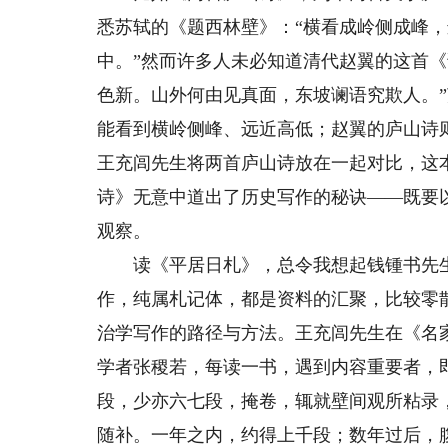
悉苏轼的《题西林壁》：“横看成岭侧成峰
中。”然而许多人未必知道清代赵翼的这首
色新。山外何由见真面，东坡谰语究欺人。
能看到横岭侧峰、远近高低；赵翼的庐山诗
王充闾先生将两首庐山诗放在一起对比，这
诗》无意中道出了历史写作的秘诀——既要
观察。
读《平居日札》，总令我想起钱锺书先生
作，纯属札记体，都是资料的汇聚，比较零
治学写作的路径与方法。王充闾先生在《名
学者张稷若，每读一书，遇到内容重要者，
段，少亦六七段，掩卷，辄就壁间观所粘录
随补。一年之内，约得上千段；数年过后，