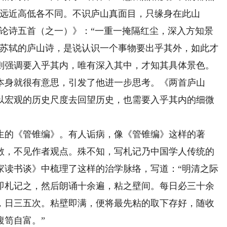
，远近高低各不同。不识庐山真面目，只缘身在此山
《论诗五首（之一）》：“一重一掩隔红尘，深入方知景
”苏轼的庐山诗，是说认识一个事物要出乎其外，如此才
则强调要入乎其内，唯有深入其中，才知其具体景色。
本身就很有意思，引发了他进一步思考。《两首庐山
以宏观的历史尺度去回望历史，也需要入乎其内的细微
的《管锥编》。有人诟病，像《管锥编》这样的著
散，不见作者观点。殊不知，写札记乃中国学人传统的
家读书谈》中梳理了这样的治学脉络，写道：“明清之际
即札记之，然后朗诵十余遍，粘之壁间。每日必三十余
，日三五次。粘壁即满，便将最先粘的取下存好，随收
腹笥自富。”