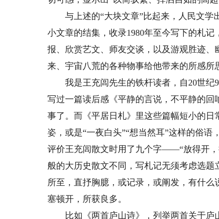
与上述的“大块文章”比起来，人民文学出
小文章的结集，收录1980年至今写下的札
报、欣赏艺文、师友交谈，以及游观胜迹、
来、宇宙八荒的各种物事给他带来的所感所
我是王充闾先生的铁杆读者，自20世纪9
写过一篇读后感《平静的言说，不平静的回响
事了。而《平居日札》里这些篇幅短小的日
姿，或是“一夜白头”“想当然耳”这样的俗
评价王充闾散文时用了九个字——“放得开
般的大历史散文不同，写札记无须考虑选题
所至，直抒胸臆，或记录，或阐发，有什么
塞顿开，所获良多。
比如《两首庐山诗》，列举两首关于庐山