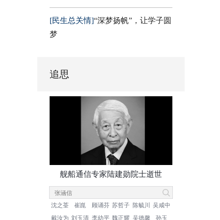
[民生总关情]
“深梦扬帆”，让学子圆
梦
追思
舰船通信专家陆建勋院士逝世
沈之荃
崔崑
顾诵芬
苏哲子
陈毓川
吴咸中
戴汝为
刘玉清
李幼平
魏正耀
吴德馨
孙玉