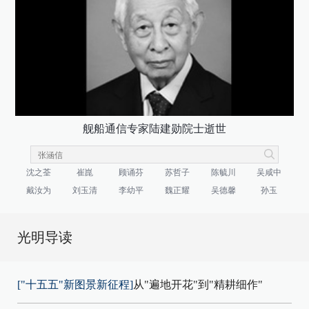
舰船通信专家陆建勋院士逝世
沈之荃
崔崑
顾诵芬
苏哲子
陈毓川
吴咸中
戴汝为
刘玉清
李幼平
魏正耀
吴德馨
孙玉
光明导读
["十五五"新图景新征程]
从"遍地开花"到"精耕细作"