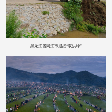
黑龙江省同江市迎战“双洪峰”