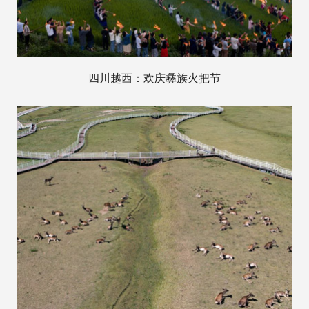
四川越西：欢庆彝族火把节