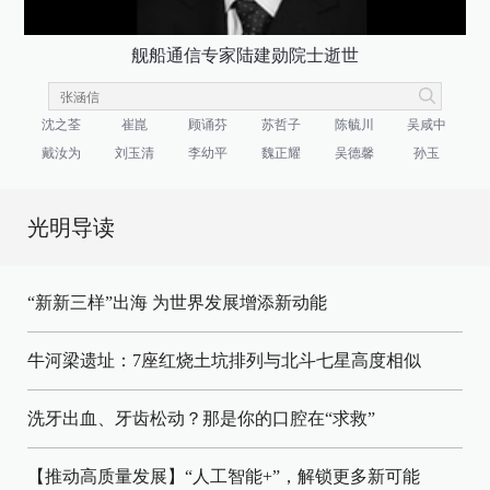
舰船通信专家陆建勋院士逝世
沈之荃
崔崑
顾诵芬
苏哲子
陈毓川
吴咸中
戴汝为
刘玉清
李幼平
魏正耀
吴德馨
孙玉
光明导读
“新新三样”出海 为世界发展增添新动能
牛河梁遗址：7座红烧土坑排列与北斗七星高度相似
洗牙出血、牙齿松动？那是你的口腔在“求救”
【推动高质量发展】“人工智能+”，解锁更多新可能