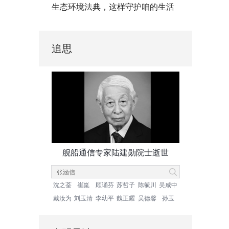
生态环境法典，这样守护咱的生活
追思
舰船通信专家陆建勋院士逝世
沈之荃
崔崑
顾诵芬
苏哲子
陈毓川
吴咸中
戴汝为
刘玉清
李幼平
魏正耀
吴德馨
孙玉