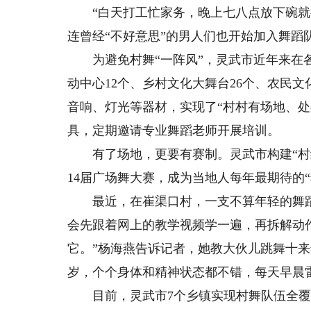
“白天打工忙家务，晚上七八点放下碗就往
连曾经“不好意思”的男人们也开始加入舞蹈
为避免村舞“一阵风”，灵武市近年来在各
动中心12个、乡村文化大舞台26个、农民文
音响、灯光等器材，实现了“村村有场地、
具，定期邀请专业舞蹈老师开展培训。
有了场地，更要有赛制。灵武市构建“村级
14届广场舞大赛，成为当地人每年最期待的“
最近，在崔渠口村，一支不算年轻的舞蹈队
会先跟着网上的教学视频学一遍，再拆解动
它。”杨海燕告诉记者，她教大伙儿跳舞十来
岁，个个身体和精神状态都不错，每天早晨
目前，灵武市7个乡镇实现村舞队伍全覆盖