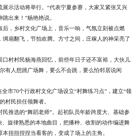
流展示活动将举行。“代表宁夏参赛，大家又紧张又兴
神跳出来！”杨艳艳说。
后，乡村文化广场上，音乐一响，气氛立刻被点燃
，绸扇翻飞，节拍欢腾。方寸之间，庄稼人的神采亮了
口村村民杨海燕回忆，前些年日子还不富裕，大伙儿
偶尔有人想跳广场舞，要么不会跳，要么怕邻居说闲
市70个行政村文化广场设立“村舞练习点”，建立“领
高的村民担任领舞者。
民推选的“舞蹈老师”。起初队员年龄跨度大、基础参
明快、旋律熟悉的本地曲目，把播种、收割的动作编进舞
原本扭扭捏捏当看客的，变成了场上的主角。