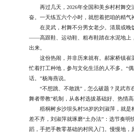
再过几天，2026年全国和美乡村村舞交
奋。一天练五六个小时，就想着把咱的精气
在灵武，村舞不分男女老少。清晨或晚饭
——高跟鞋、运动鞋、粗布鞋踏在水泥地上
出来。
这份热闹，并非历来就有。郝家桥镇崔渠
忙着打工种地，参与文化生活的人不多。“
话。”杨海燕说。
“不想跳、不敢跳”，怎么破题？灵武市在全
舞者带教”机制，从各村选拔基础好、热情
梧桐树乡沙坝头村58岁的刘淑萍，就是村
差不齐，刘淑萍就琢磨“土办法”：选节奏
蹈，手把手教零基础的村民入门。慢慢地，