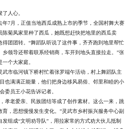
聚了人心。
年7月，正值当地西瓜成熟上市的季节，全国村舞大赛
员陈菊凤家里种了西瓜，她既想赶快把地里的西瓜卖
急得团团转。“舞蹈队听说了这件事，齐齐跑到地里帮忙
。乡领导还帮着联系经销商，车开到地头直接拉走。”张
是一个大家庭。
武市临河镇下桥村忙着张罗端午活动，村上舞蹈队主
节目也满满正能量，他们把身边移风易俗、邻里和睦的小
委会委员王小花告诉记者。
，孝老爱亲、民族团结等成了创作素材。这么一来，跳
教育，思想慢慢发生变化。”灵武市乡村振兴服务中心副
自发组成“文明劝导队”，用拉家常的方式劝大伙儿抵制