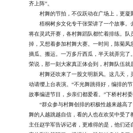
齐上阵”。
村舞的节拍，不仅跃动在广场上，更凝
梧桐树乡文化专干张荣讲了一个故事。去
将在灵武开赛，各村舞蹈队都忙着排练。队
掉，又想着参加村舞大赛。一时间，陈菊凤
摘瓜、搬运。一万多斤西瓜，半天就弄完了
荣说，那一刻大家真正体会到，村舞队伍就
村舞还吹来了一股文明新风。这几天，灵
动请缨上台表演。“不光舞跳得好，编排的
故事编进节目，乡亲们都爱看。”下桥村村
“群众参与村舞创排的积极性越来越高了
舞的人越跳越自信，看的人也在欢笑中受了
主任赵学军告诉记者，更难得的是，他们还