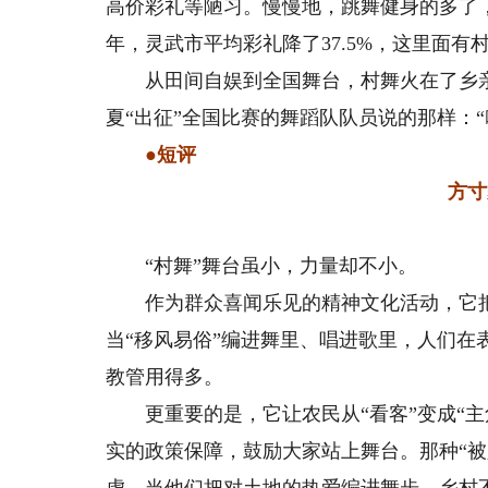
高价彩礼等陋习。慢慢地，跳舞健身的多了
年，灵武市平均彩礼降了37.5%，这里面有
从田间自娱到全国舞台，村舞火在了乡亲
夏“出征”全国比赛的舞蹈队队员说的那样：
●短评
方寸舞
“村舞”舞台虽小，力量却不小。
作为群众喜闻乐见的精神文化活动，它把
当“移风易俗”编进舞里、唱进歌里，人们
教管用得多。
更重要的是，它让农民从“看客”变成“主角
实的政策保障，鼓励大家站上舞台。那种“被