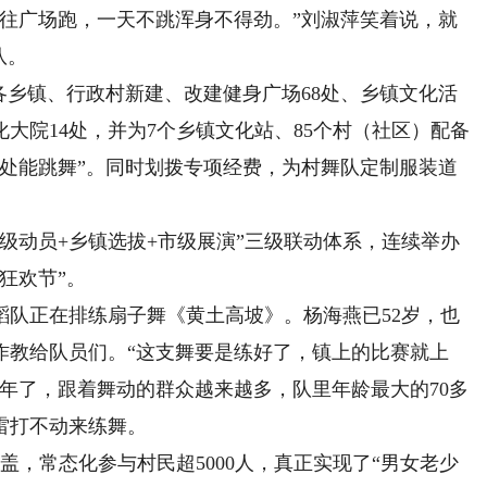
广场跑，一天不跳浑身不得劲。”刘淑萍笑着说，就
队。
乡镇、行政村新建、改建健身广场68处、乡镇文化活
化大院14处，并为7个乡镇文化站、85个村（社区）配备
处处能跳舞”。同时划拨专项经费，为村舞队定制服装道
动员+乡镇选拔+市级展演”三级联动体系，连续举办
狂欢节”。
正在排练扇子舞《黄土高坡》。杨海燕已52岁，也
作教给队员们。“这支舞要是练好了，镇上的比赛就上
年了，跟着舞动的群众越来越多，队里年龄最大的70多
雷打不动来练舞。
，常态化参与村民超5000人，真正实现了“男女老少