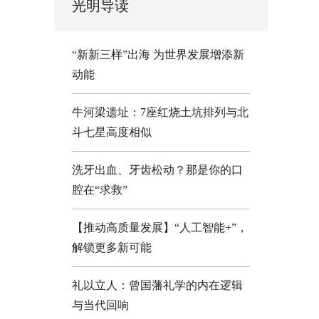
光明导读
“新新三样”出海 为世界发展增添新
动能
牛河梁遗址：7座红烧土坑排列与北
斗七星高度相似
洗牙出血、牙齿松动？那是你的口
腔在“求救”
【推动高质量发展】“人工智能+”，
解锁更多新可能
礼以立人：曾国藩礼学的内在逻辑
与当代回响