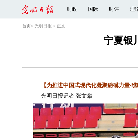
时政
国际
时评
理
首页
>
光明日报
>
正文
宁夏银
【为推进中国式现代化凝聚磅礴力量·瞧瞧
光明日报记者 张文攀