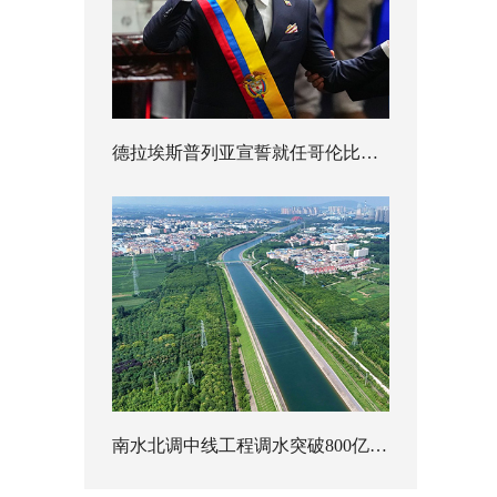
德拉埃斯普列亚宣誓就任哥伦比亚总统
南水北调中线工程调水突破800亿立方米