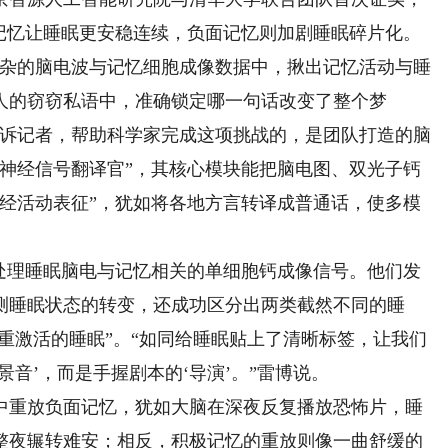
极记忆让睡眠更安稳连续，负面记忆则加剧睡眠碎片化。
杂的脑电波与记忆细胞成像数据中，揪出记忆活动与睡
人的窃窃私语中，准确锁定哪一句话改变了整个梦
告诉记者，帮助科学家完成这项挑战的，是团队打造的脑
“神经信号翻译官”，其核心模块能把脑电图、双光子钙
神经活动表征”，犹如将各地方言转译成普通话，使多模
理睡眠脑电与记忆相关的单细胞钙成像信号。他们发
测睡眠状态的转变，还成功区分出两类截然不同的睡
忆重激活的睡眠”。“如同给睡眠贴上了清晰标签，让我们
音’，而是手握剧本的‘导演’。”雷博说。
重放负面记忆，犹如大脑在深夜反复播放恐怖片，睡
整夜辗转难安；相反，积极记忆的重放则像一曲舒缓的