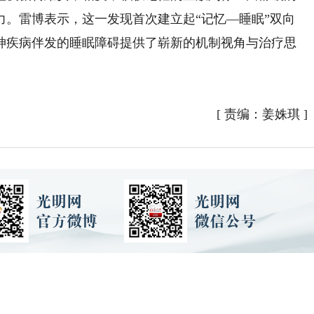
力。雷博表示，这一发现首次建立起“记忆—睡眠”双向
神疾病伴发的睡眠障碍提供了崭新的机制视角与治疗思
[
责编：姜姝琪
]