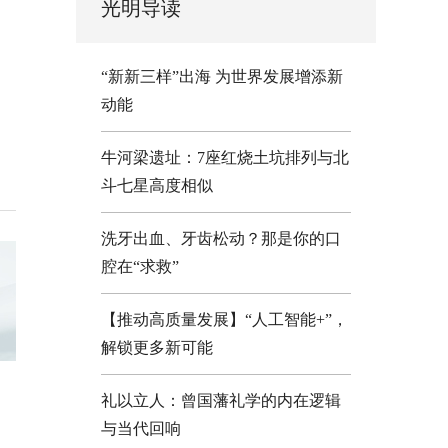
光明导读
“新新三样”出海 为世界发展增添新
动能
牛河梁遗址：7座红烧土坑排列与北
斗七星高度相似
洗牙出血、牙齿松动？那是你的口
腔在“求救”
【推动高质量发展】“人工智能+”，
解锁更多新可能
礼以立人：曾国藩礼学的内在逻辑
与当代回响