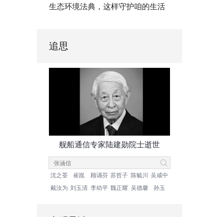
生态环境法典，这样守护咱的生活
追思
舰船通信专家陆建勋院士逝世
沈之荃
崔崑
顾诵芬
苏哲子
陈毓川
吴咸中
戴汝为
刘玉清
李幼平
魏正耀
吴德馨
孙玉