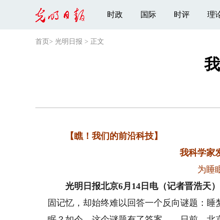
时政
国际
时评
理
首页
>
光明日报
>
正文
我
【瞧！我们的前沿科技】
我科学家发
为睡
光明日报北京6月14日电（记者晋浩天
固记忆，却始终难以回答一个反向谜题：睡
眠？如今，这个谜题有了答案——日前，北