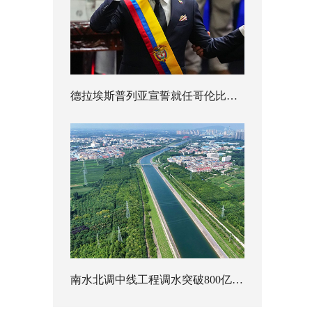
德拉埃斯普列亚宣誓就任哥伦比亚总统
南水北调中线工程调水突破800亿立方米