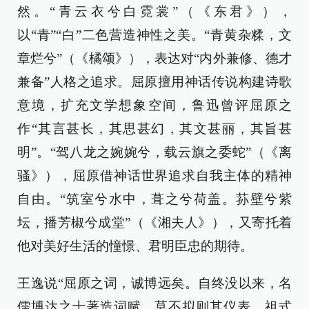
然。“青云衣兮白霓裳”（《东君》），
以“青”“白”二色营造神性之美。“青黄杂糅，文
章烂兮”（《橘颂》），表达对“内外兼修、德才
兼备”人格之追求。屈原擅用神话传说构建诗歌
意境，扩充文学想象空间，鲁迅曾评屈原之
作“其言甚长，其思甚幻，其文甚丽，其旨甚
明”。“驾八龙之婉婉兮，载云旗之委蛇”（《离
骚》），屈原借神话世界追求自我主体的精神
自由。“筑室兮水中，葺之兮荷盖。荪壁兮紫
坛，播芳椒兮成堂”（《湘夫人》），又寄托着
他对美好生活的憧憬、君明臣忠的期待。
王逸说“屈原之词，诚博远矣。自终没以来，名
儒博达之士著造词赋，莫不拟则其仪表，祖式