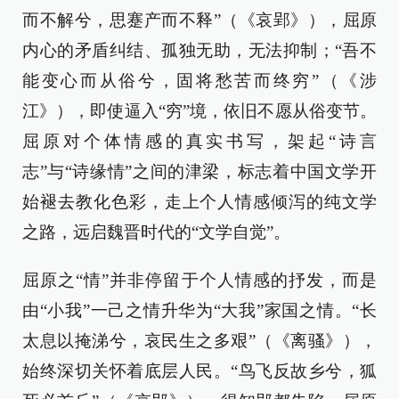
而不解兮，思蹇产而不释”（《哀郢》），屈原
内心的矛盾纠结、孤独无助，无法抑制；“吾不
能变心而从俗兮，固将愁苦而终穷”（《涉
江》），即使逼入“穷”境，依旧不愿从俗变节。
屈原对个体情感的真实书写，架起“诗言
志”与“诗缘情”之间的津梁，标志着中国文学开
始褪去教化色彩，走上个人情感倾泻的纯文学
之路，远启魏晋时代的“文学自觉”。
屈原之“情”并非停留于个人情感的抒发，而是
由“小我”一己之情升华为“大我”家国之情。“长
太息以掩涕兮，哀民生之多艰”（《离骚》），
始终深切关怀着底层人民。“鸟飞反故乡兮，狐