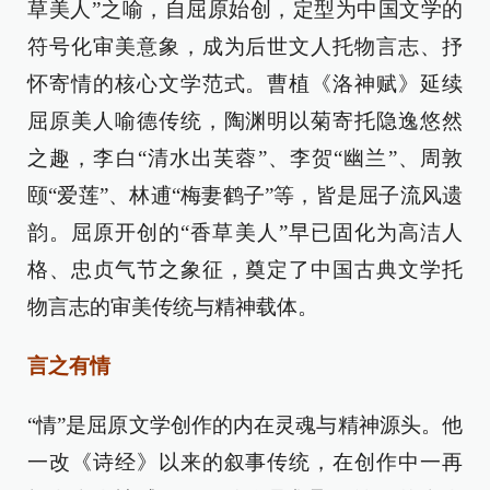
草美人”之喻，自屈原始创，定型为中国文学的
符号化审美意象，成为后世文人托物言志、抒
怀寄情的核心文学范式。曹植《洛神赋》延续
屈原美人喻德传统，陶渊明以菊寄托隐逸悠然
之趣，李白“清水出芙蓉”、李贺“幽兰”、周敦
颐“爱莲”、林逋“梅妻鹤子”等，皆是屈子流风遗
韵。屈原开创的“香草美人”早已固化为高洁人
格、忠贞气节之象征，奠定了中国古典文学托
物言志的审美传统与精神载体。
言之有情
“情”是屈原文学创作的内在灵魂与精神源头。他
一改《诗经》以来的叙事传统，在创作中一再