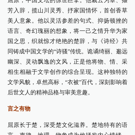
屈原，中国文坛的惊世巨擘。他裁云为章、撷
芳入辞，揽山川灵秀、抒家国情怀，首创香草
美人意象。他以灵活参差的句式、抑扬顿挫的
语言、奇幻瑰丽的想象，将一己之情升华为家
国之思，织就惊才绝艳的楚辞，与《诗经》共
同铸成中国文学的“诗骚”传统。诡谲绮丽、邈远
幽深、灵动飘逸的文风，正是他将物、情、采
相生相融于文学创作的综合呈现。这种独特的
文学风貌，卓然高标，“衣被”百代，深刻影响着
后世文人的精神品格与审美意趣。
言之有物
屈原长于楚，深受楚文化滋养。楚地特有的语