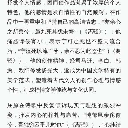
抒发个人情感，因而使作品凝聚了浓厚的个人
特色。他的感情是发自情性的自然倾泻，在作
品中一再重申和坚持自己的高洁情志，“亦余心
之所善兮，虽九死其犹未悔”（《离骚》）；他
痛恶谗佞宵小，表示宁可赴死也不愿同流合
污，“宁溘死以流亡兮，余不忍为此态也”（《离
骚》）。他的创作精神，经司马迁、李白、韩
愈、欧阳修发扬光大，遂成为中国文学特有的
美学范式，塑造着古代文人的创作心理与情感
个性，汇成抒情文学传统与文化认同。
屈原在诗歌中反复倾诉现实与理想的激烈冲
突，抒发内心的挣扎与痛苦。“忳郁邑余侘傺
兮，吾独穷困乎此时也”（《离骚》），“心絓结