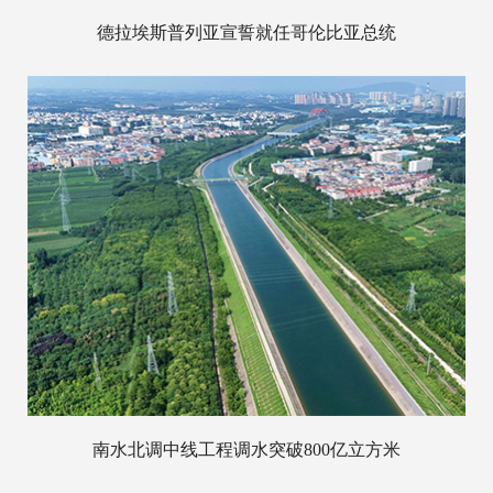
德拉埃斯普列亚宣誓就任哥伦比亚总统
南水北调中线工程调水突破800亿立方米