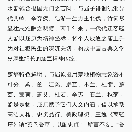
水皆饱含报国无门之苦闷，与屈子徘徊沅湘异
代共鸣。辛弃疾、陆游一生力主北伐，诗词尽
显壮志难酬之悲愤。两千年来，一代代迁客骚
人皆以屈原为精神坐标，将个人放逐之痛上升
为对社稷民生的深沉关切，构成中国古典文学
史厚重绵长的逐臣精神传统。
楚辞特色鲜明，与屈原擅用楚地植物意象密不
可分。蕙、茝、江离、辟芷、木兰、杜衡、薜
荔、芰荷、萧艾、杜若、辛夷、石兰、秋菊，
皆是楚物，屈原赋予它们人文内涵，借以承载
高洁人格、忠贞品行、美政理想。王逸《离骚
序》谓“善鸟香草，以配忠贞”，斯言不妄。“香