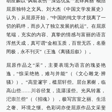
胡应麟以“讽谕哀伤”“深远优柔”“宏肆典丽”概括
屈原独特之文风。刘大杰《中国文学发展史》
认为，从屈原开始，“中国的纯文学才脱离了一
切的羁绊，而步入了独立发展的机运”。在屈原
笔端，充实的内容、真挚的情感与富丽的语言
浑然天成，真可谓“金相玉质，百世无匹，名垂
罔极，永不刊灭”（王逸《离骚后叙》）。
屈原作品之“采”，主要表现为语言的瑰姿艳
逸，“惊采绝艳，难与并能”（《文心雕龙·辨
骚》）。“高堂邃宇，槛层轩些。层台累榭，临
高山些……川谷径复，流潺湲些。光风转蕙，
汜崇兰些”（《招魂》），极写宫室之丽、生活
之奢、环境之惬。色彩词亦使屈原作品文采斐