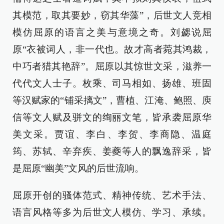
其模范，取其要妙，窃其华藻”，后世文人竞相
模仿屈原的语言之美与意境之奇。刘勰说屈
原“衣被词人，非一代也。故才高者菀其鸿裁，
中巧者猎其艳辞”。屈原以其惊世文采，滋养一
代代文人士子。枚乘、司马相如、扬雄、班固
等汉赋家的“铺采摛文”，曹植、江淹、鲍照、庾
信等文人赋及骈文的绚丽文笔，皆承袭屈原华
美文采。贾谊、李白、李贺、李商隐、温庭
筠、苏轼、辛弃疾、姜夔等人的飘逸辞采，皆
是屈原“幽美”文风的后世流响。
屈原开创的骚体范式、精神传统、艺术手法、
语言风格等多为后世文人模仿、学习、承续。