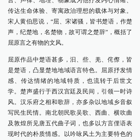
言、声律、地理、物象成为他抒发内心情绪、
传达生命体验、寄寓政治理想的载体与对象。
宋人黄伯思说，“屈、宋诸骚，皆书楚语，作楚
声，纪楚地，名楚物，故可谓之楚辞”，概括了
屈原言之有物的文风。
屈原作品中楚语甚多，汩、些、羌、侘傺，皆
是楚语，凸显楚地地域语言特色。屈原抒发情
感、传达情绪的地域特质，也流转于后世文
学。楚声盛行于西汉宫廷及民间，引领一时诗
风。汉乐府之相和歌辞，亦多杂以地域乡音叙
写民生民情。南北朝民歌吴歌、西曲、横吹曲
及敦煌所见唐五代曲子词，也多以方言俚语表
现时代的朴质情感。以吟咏风土为主要特色的