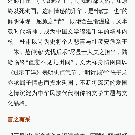
死必首丘”（《哀郢》），得知郢都失陷，屈原
终以死殉国。这种情感的升华，是“情志一也”的
鲜明体现。屈原之“情”，既饱含生命温度，又承
载时代精神，成为中国文学绵延千年的精神内
核。杜甫以诗为史将个人悲喜与社稷安危系于
一体，范仲淹“先忧后乐”尽显士大夫之担当，陆
游临终“但悲不见九州同”，文天祥身陷囹圄以
《过零丁洋》表明忠贞气节，“明诗殿军”陈子龙
亦承屈子情志而投水殉国，不断将深沉的爱国
之情沉淀为中华民族代代相传的文学主题与文
化品格。
言之有采