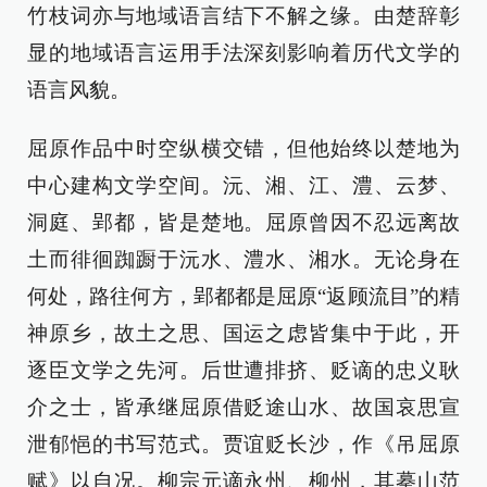
竹枝词亦与地域语言结下不解之缘。由楚辞彰
显的地域语言运用手法深刻影响着历代文学的
语言风貌。
屈原作品中时空纵横交错，但他始终以楚地为
中心建构文学空间。沅、湘、江、澧、云梦、
洞庭、郢都，皆是楚地。屈原曾因不忍远离故
土而徘徊踟蹰于沅水、澧水、湘水。无论身在
何处，路往何方，郢都都是屈原“返顾流目”的精
神原乡，故土之思、国运之虑皆集中于此，开
逐臣文学之先河。后世遭排挤、贬谪的忠义耿
介之士，皆承继屈原借贬途山水、故国哀思宣
泄郁悒的书写范式。贾谊贬长沙，作《吊屈原
赋》以自况。柳宗元谪永州、柳州，其摹山范