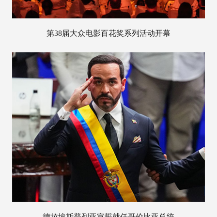
第38届大众电影百花奖系列活动开幕
德拉埃斯普列亚宣誓就任哥伦比亚总统