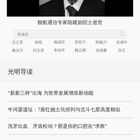
舰船通信专家陆建勋院士逝世
沈之荃
崔崑
顾诵芬
苏哲子
陈毓川
吴咸中
戴汝为
刘玉清
李幼平
魏正耀
吴德馨
孙玉
光明导读
“新新三样”出海 为世界发展增添新动能
牛河梁遗址：7座红烧土坑排列与北斗七星高度相似
洗牙出血、牙齿松动？那是你的口腔在“求救”