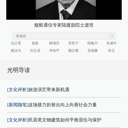
舰船通信专家陆建勋院士逝世
沈之荃
崔崑
顾诵芬
苏哲子
陈毓川
吴咸中
戴汝为
刘玉清
李幼平
魏正耀
吴德馨
孙玉
光明导读
[文化评析]
旅游演艺带来新机遇
[新闻随笔]
这场接力折射出向上向善社会力量
[文化评析]
民居类文物建筑如何平衡居住与保护