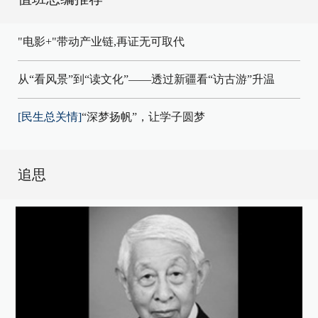
"电影+"带动产业链,再证无可取代
从“看风景”到“读文化”——透过新疆看“访古游”升温
[民生总关情]
“深梦扬帆”，让学子圆梦
追思