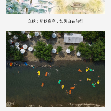
立秋：新秋启序，如风自在前行