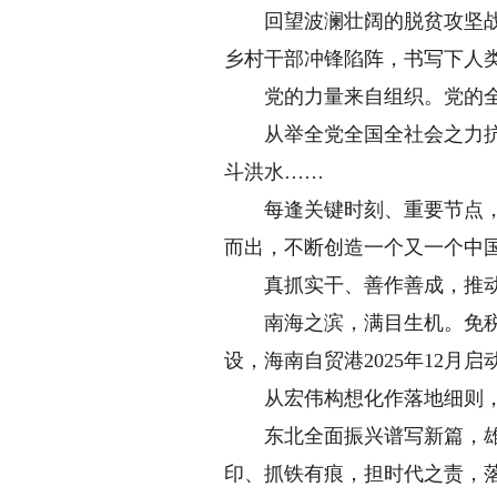
回望波澜壮阔的脱贫攻坚战场，
乡村干部冲锋陷阵，书写下人
党的力量来自组织。党的全
从举全党全国全社会之力抗击
斗洪水……
每逢关键时刻、重要节点，各
而出，不断创造一个又一个中
真抓实干、善作善成，推动
南海之滨，满目生机。免税商
设，海南自贸港2025年12
从宏伟构想化作落地细则，把
东北全面振兴谱写新篇，雄安
印、抓铁有痕，担时代之责，