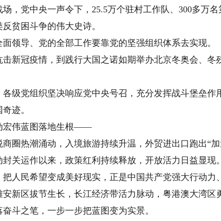
党中央一声令下，25.5万个驻村工作队、300多万
类反贫困斗争的伟大史诗。
面领导、党的全部工作要靠党的坚强组织体系去实现。
新冠疫情，到践行大国之诺如期举办北京冬奥会、冬残
级党组织坚决响应党中央号召，充分发挥战斗堡垒作用
国奇迹。
宏伟蓝图落地生根——
圈热潮涌动，入境旅游持续升温，外贸进出口跑出“加
月启动封关运作以来，政策红利持续释放，开放活力日益显现
人民希望变成美好现实，正是中国共产党强大行动力、
新区拔节生长，长江经济带活力脉动，粤港澳大湾区勇
落奋斗之笔，一步一步把蓝图变为实景。