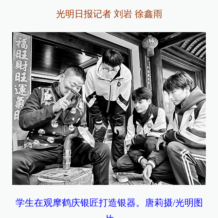
光明日报记者 刘岩 徐鑫雨
学生在观摩鹤庆银匠打造银器。唐莉摄/光明图