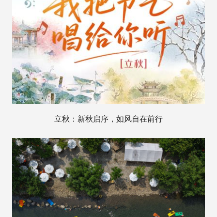
立秋：新秋启序，如风自在前行