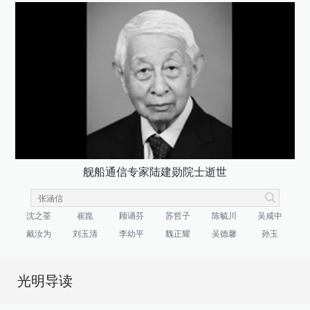
舰船通信专家陆建勋院士逝世
沈之荃
崔崑
顾诵芬
苏哲子
陈毓川
吴咸中
戴汝为
刘玉清
李幼平
魏正耀
吴德馨
孙玉
光明导读