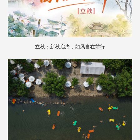
立秋：新秋启序，如风自在前行