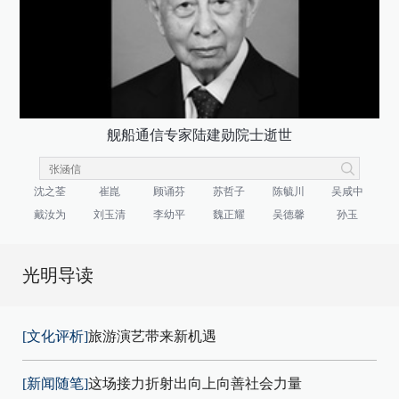
舰船通信专家陆建勋院士逝世
沈之荃
崔崑
顾诵芬
苏哲子
陈毓川
吴咸中
戴汝为
刘玉清
李幼平
魏正耀
吴德馨
孙玉
光明导读
[文化评析]
旅游演艺带来新机遇
[新闻随笔]
这场接力折射出向上向善社会力量