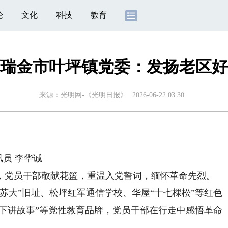
论
文化
科技
教育
瑞金市叶坪镇党委：发扬老区好
来源：
光明网-《光明日报》
2026-06-22 03:30
员 李华诚
党员干部敬献花篮，重温入党誓词，缅怀革命先烈。
大”旧址、松坪红军通信学校、华屋“十七棵松”等红色
树下讲故事”等党性教育品牌，党员干部在行走中感悟革命