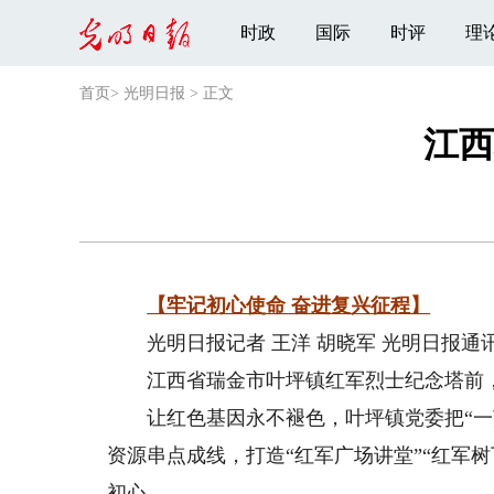
时政
国际
时评
理
首页
>
光明日报
>
正文
江西
【牢记初心使命 奋进复兴征程】
光明日报记者 王洋 胡晓军 光明日报通讯
江西省瑞金市叶坪镇红军烈士纪念塔前，
让红色基因永不褪色，叶坪镇党委把“一苏
资源串点成线，打造“红军广场讲堂”“红军
初心。