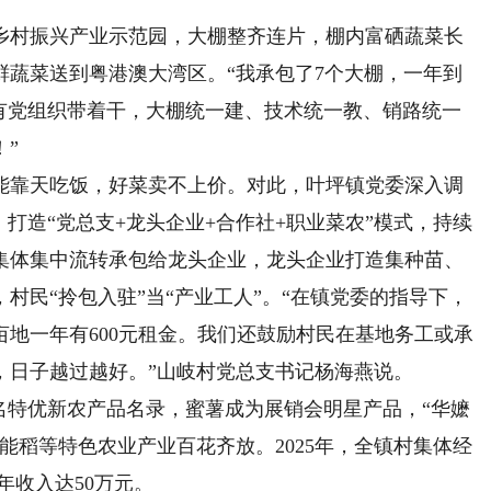
村振兴产业示范园，大棚整齐连片，棚内富硒蔬菜长
鲜蔬菜送到粤港澳大湾区。“我承包了7个大棚，一年到
“有党组织带着干，大棚统一建、技术统一教、销路统一
”
靠天吃饭，好菜卖不上价。对此，叶坪镇党委深入调
打造“党总支+龙头企业+合作社+职业菜农”模式，持续
集体集中流转承包给龙头企业，龙头企业打造集种苗、
村民“拎包入驻”当“产业工人”。“在镇党委的指导下，
亩地一年有600元租金。我们还鼓励村民在基地务工或承
，日子越过越好。”山岐村党总支书记杨海燕说。
特优新农产品名录，蜜薯成为展销会明星产品，“华嬷
能稻等特色农业产业百花齐放。2025年，全镇村集体经
性年收入达50万元。