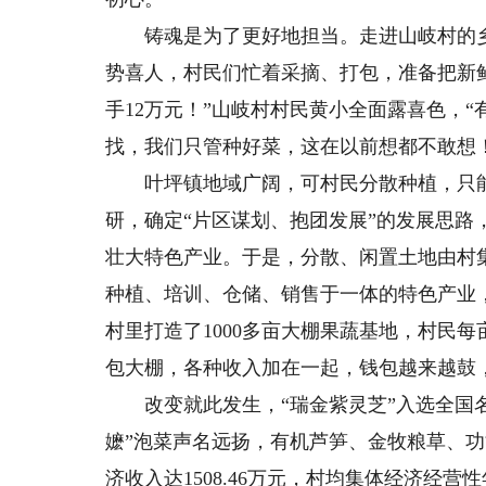
铸魂是为了更好地担当。走进山岐村的乡
势喜人，村民们忙着采摘、打包，准备把新
手12万元！”山岐村村民黄小全面露喜色，
找，我们只管种好菜，这在以前想都不敢想！
叶坪镇地域广阔，可村民分散种植，只能
研，确定“片区谋划、抱团发展”的发展思路，
壮大特色产业。于是，分散、闲置土地由村
种植、培训、仓储、销售于一体的特色产业，
村里打造了1000多亩大棚果蔬基地，村民每
包大棚，各种收入加在一起，钱包越来越鼓
改变就此发生，“瑞金紫灵芝”入选全国名
嬷”泡菜声名远扬，有机芦笋、金牧粮草、功
济收入达1508.46万元，村均集体经济经营