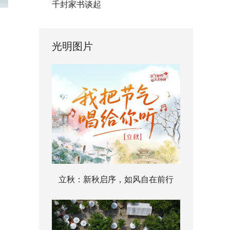
千封家书谈起
光明图片
立秋：新秋启序，如风自在前行