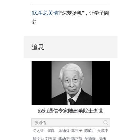
[民生总关情]
“深梦扬帆”，让学子圆
梦
追思
舰船通信专家陆建勋院士逝世
沈之荃
崔崑
顾诵芬
苏哲子
陈毓川
吴咸中
戴汝为
刘玉清
李幼平
魏正耀
吴德馨
孙玉