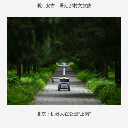
浙江安吉：暑期乡村文旅热
北京：机器人在公园“上岗”