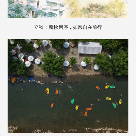
立秋：新秋启序，如风自在前行