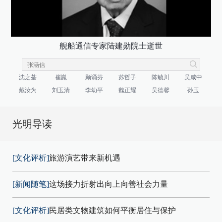
舰船通信专家陆建勋院士逝世
沈之荃
崔崑
顾诵芬
苏哲子
陈毓川
吴咸中
戴汝为
刘玉清
李幼平
魏正耀
吴德馨
孙玉
光明导读
[文化评析]
旅游演艺带来新机遇
[新闻随笔]
这场接力折射出向上向善社会力量
[文化评析]
民居类文物建筑如何平衡居住与保护