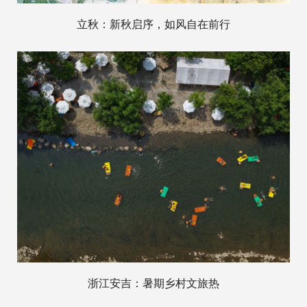
立秋：新秋启序，如风自在前行
浙江安吉：暑期乡村文旅热