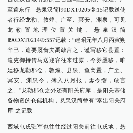
至置东行。悬泉汉简Ⅰ90DXT0205②:15记载送使
者行经龙勒、敦煌、广至、冥安、渊泉，可见
龙勒置地理位置关键。悬泉汉简
Ⅱ90DXT0214②:557记载：“建昭元年八月丙寅朔
辛巳，遮要厩啬夫禹敢言之，谨写移它县置：
遣吏御持传马送迎客往来过廪，今券墨移，唯
廷移龙勒郡仓，敦煌、县泉、鱼离置，广至、
冥安、渊泉令，簿入八月报，毋令缪，敢言
之。”龙勒郡仓之外还有阳关府库，是阳关塞储
备物资的仓储机构，悬泉汉简曾有“奉出阳关府
库”之记载。
西域屯戍驻军也往往经过阳关前往屯戍地，悬