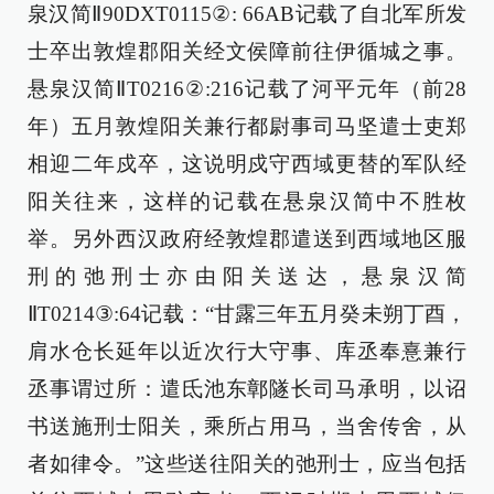
泉汉简Ⅱ90DXT0115②: 66AB记载了自北军所发
士卒出敦煌郡阳关经文侯障前往伊循城之事。
悬泉汉简ⅡT0216②:216记载了河平元年（前28
年）五月敦煌阳关兼行都尉事司马坚遣士吏郑
相迎二年戍卒，这说明戍守西域更替的军队经
阳关往来，这样的记载在悬泉汉简中不胜枚
举。另外西汉政府经敦煌郡遣送到西域地区服
刑的弛刑士亦由阳关送达，悬泉汉简
ⅡT0214③:64记载：“甘露三年五月癸未朔丁酉，
肩水仓长延年以近次行大守事、库丞奉憙兼行
丞事谓过所：遣氐池东鄣隧长司马承明，以诏
书送施刑士阳关，乘所占用马，当舍传舍，从
者如律令。”这些送往阳关的弛刑士，应当包括