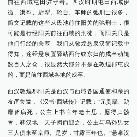
前往西域屯田驻守者。西汉时期屯田西域伊
循、渠犁、尉犁、轮台、车师的弛刑士很多，
简文记载的这些从氐池前往阳关的弛刑士，很
可能是行经阳关前往西域的刑徒，而阳关只是
他们行经的关塞。我们从敦煌悬泉汉简记载中
得知，途经悬泉置驿站西行或东归的戍卒动辄
数百人之众，很显然大部分不是在敦煌郡屯戍
的，而是前往西域各地的戍卒。
西汉敦煌郡阳关是西汉与西域各国通使和亲的
友谊关隘，《汉书·西域传》记载：“元贵靡、鸱
靡皆病死，公主上书言年老土思，愿得归骸
骨，葬汉地。天子闵而迎之，公主与乌孙男女
三人俱来至京师。是岁，甘露三年也。”悬泉汉