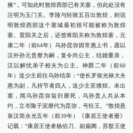
掖”，可知此时敦煌西部已有关塞，但此处没有
注明为玉门关。李陵与轻骑五百出敦煌，则说
明敦煌西部这个塞城最初很可能被称为敦煌
塞。置阳关之后，还曾将阳关称为敦煌塞，元
康二年（前64年）乌孙昆弥因常惠上书，愿以
汉外孙元贵靡为嗣，复令尚公主，结婚重亲，
汉以解忧弟子相夫为公主。神爵二年（前60
年）送少主前往乌孙结亲：“使长罗侯光禄大夫
惠为副，凡持节者四人，送少主至燉煌。未出
塞，闻乌孙昆弥翁归靡死，乌孙贵人共从本
约，立岑陬子泥靡代为昆弥，号狂王。”敦煌悬
泉汉简永光五年（前39年）《康居王使者册》
记载：“康居王使者杨伯刀、副扁阗，苏韰王使