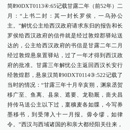
简Ⅱ90DXT0113④:65记载甘露二年（前52年）二
月：“上书二封：其一封长罗侯，一乌孙公
主。”解忧公主给西汉政府请求东归的报告和长
罗侯给西汉政府的信件就是经过敦煌郡驿站送
达的，公主给西汉政府的书信是甘露二年二月
经过敦煌悬泉置驿站，过了一年才得到西汉政
府的批准。甘露三年解忧公主返回西汉长安行
经敦煌郡，悬泉汉简Ⅱ90DXT0114③:522记载了
当时的情况：“甘露三年十月辛亥朔，渊泉丞贺
移广至、鱼离、县泉、遮要、龙勒厩，啬夫昌
持传马送公主以下过，稟穬麦各如牒，今写券
墨移书，到受簿入十一月报。毋令缪，如律
令。”西汉与西域诸国的和亲大都经阳关往来，