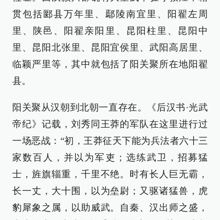
贯包括郾县万年里、鄢陵南宜里、阳翟左周
里、陕邑、阳翟亲阳里、昆阳柱里、昆阳中
里、昆阳北张里、昆阳宜侯里、武阳高居里、
临颖严里等，其中就包括了阳关聚所在地阳翟
县。
阳关聚从汉朝到北朝一直存在。《后汉书·光武
帝纪》记载，刘秀同王莽的军队在这里进行过
一场恶战：“初，王莽征天下能为兵法者六十三
家数百人，并以为军吏；选练武卫，招募猛
士，旌旗辎重，千里不绝。时有长人巨无霸，
长一丈，大十围，以为垒尉；又驱诸猛兽，虎
豹犀象之属，以助威武。自秦、汉出师之盛，