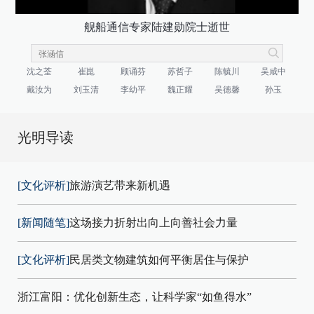
舰船通信专家陆建勋院士逝世
沈之荃
崔崑
顾诵芬
苏哲子
陈毓川
吴咸中
戴汝为
刘玉清
李幼平
魏正耀
吴德馨
孙玉
光明导读
[文化评析]
旅游演艺带来新机遇
[新闻随笔]
这场接力折射出向上向善社会力量
[文化评析]
民居类文物建筑如何平衡居住与保护
浙江富阳：优化创新生态，让科学家“如鱼得水”