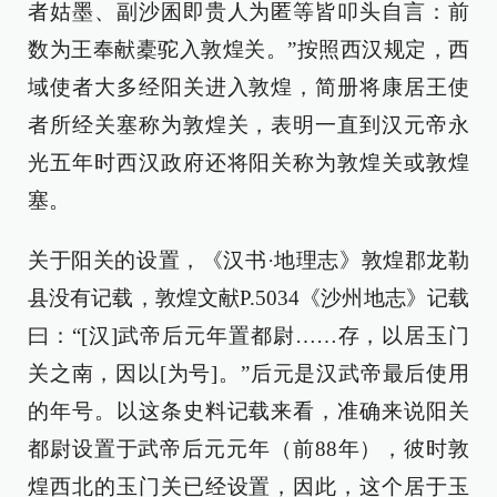
者姑墨、副沙囷即贵人为匿等皆叩头自言：前
数为王奉献橐驼入敦煌关。”按照西汉规定，西
域使者大多经阳关进入敦煌，简册将康居王使
者所经关塞称为敦煌关，表明一直到汉元帝永
光五年时西汉政府还将阳关称为敦煌关或敦煌
塞。
关于阳关的设置，《汉书·地理志》敦煌郡龙勒
县没有记载，敦煌文献P.5034《沙州地志》记载
曰：“[汉]武帝后元年置都尉……存，以居玉门
关之南，因以[为号]。”后元是汉武帝最后使用
的年号。以这条史料记载来看，准确来说阳关
都尉设置于武帝后元元年（前88年），彼时敦
煌西北的玉门关已经设置，因此，这个居于玉