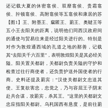
还记载大夏的休密翕侯、双靡翕侯、贵霜翕
侯、肸顿翕侯、高附翕侯等五翕侯和康居的苏
【图1】王、附墨王、窳匿王、罽王、奥鞬王等
五小王去阳关的距离，说明他们同西汉政府间
的通使与贸易往来是经过阳关进行的。特别是
对作为敦煌通西域的孔道之地的鄯善，记载
其“去阳关千六百里”，表明敦煌阳关是其必经关
隘。阳关置关都尉，关都尉负责关隘的守护和
检查过往行商使者，还负责护送外国使者的行
商。史料还提及罽宾：“汉使关都尉文忠送其
使。王复欲害忠，忠觉之，乃与容屈王子阴末
赴共合谋，攻罽宾，杀其王。”这里的关都尉文
忠应指阳关都尉。乌秅国西有悬度，是前往罽