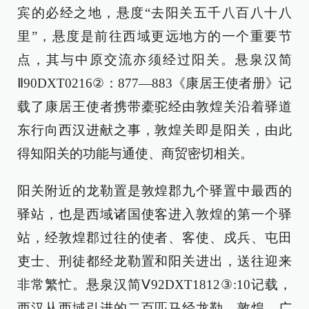
宾的必经之地，悬度“去阳关五千八百八十八
里”，悬度是前往西域更远地方的一个重要节
点，其与中原交流亦须经过阳关。悬泉汉简
Ⅱ90DXT0216②：877—883《康居王使者册》记
载了康居王使者携带橐驼经由敦煌关沿着驿道
东行向西汉进献之事，敦煌关即是阳关，由此
得知阳关的功能与通使、商贸密切相关。
阳关附近的龙勒置是敦煌郡九个驿置中最西的
驿站，也是西域诸国使客进入敦煌的第一个驿
站，经敦煌郡过往的使者、客使、戍兵、屯田
吏士、刑徒都经龙勒置和阳关进出，送往迎来
非常繁忙。悬泉汉简Ⅴ92DXT1812③:10记载，
西汉从西域引进的二百匹马经龙勒、敦煌、广