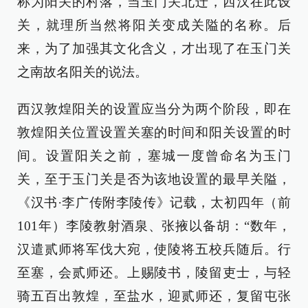
称为阳关的村落，当玉门关北迁，西汉在此设
关，就理所当然将阳关变成关隘的名称。后
来，为了加强其文化含义，才出现了在玉门关
之南故名阳关的说法。
西汉敦煌阳关的设置应当分为两个阶段，即在
敦煌阳关位置设置关塞的时间和阳关设置的时
间。设置阳关之前，塞城一度曾命名为玉门
关，至于玉门关是否为该地设置的最早关隘，
《汉书·李广传附李陵传》记载，太初四年（前
101年）李陵教射酒泉、张掖以备胡：“数年，
汉遣贰师将军伐大宛，使陵将五校兵随后。行
至塞，会贰师还。上赐陵书，陵留吏士，与轻
骑五百出敦煌，至盐水，迎贰师还，复留屯张