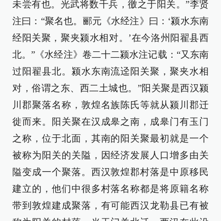
未尝有也。光武将数千兵，徼之于阳关。”李贤
注曰：“聚名也。郦元《水经注》曰：‘颍水东南
经阳关聚，聚夹颍水相对。’在今洛州阳翟县西
北。”《水经注》卷二十二颍水注记载：“又东南
过阳翟县北。颍水东南流迳阳关聚，聚夹水相
对，俗谓之东、西二土城也。”阳关聚是西汉颍
川郡聚落名称，敦煌名族陈氏等就从颍川郡迁
徙而来。阳关聚在汉成皋之南，成皋门有玉门
之称，位于北面，其南的阳关聚最初就是一个
被称为阳关的关隘，因经济发展人口增多由关
隘变成一个聚落。西汉敦煌郡村落是中原移民
建立的，他们中很多村落名称都是将原籍名称
带到敦煌建成聚落，有可能西汉龙勒县已有被