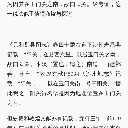
为因其在玉门关之南，故曰阳关。经考证，这
一说法似乎值得商榷与探讨。
一
《元和郡县图志》卷四十陇右道下沙州寿昌县
记载：“阳关，在县西六里。以居玉门关之南，
故曰阳关。本汉（置也，谓之）南道，西趣鄯
善、莎车。”敦煌文献P.5034《沙州地志》记
载：“阳关，……以在玉门关南，号曰阳关。”据
此观之，阳关得名似是因为地理位置在玉门关
之南。
但史籍和敦煌文献亦有记载，元狩三年（前120