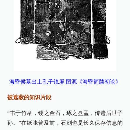
海昏侯墓出土孔子镜屏 图源《海昏简牍初论》
被遮蔽的知识片段
“书于竹帛，镂之金石，琢之盘盂，传遗后世子
孙。”在纸张普及前，石刻也是长久保存信息的