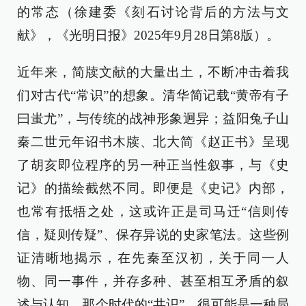
的常态（徐建委《刻石讨论背后的方法与文
献》，《光明日报》2025年9月28日第8版）。
近年来，简牍文献的大量出土，不断冲击着我
们对古代“常识”的想象。清华简记载“黄帝有子
曰蚩尤”，与传统的战神形象迥异；益阳兔子山
秦二世元年诏书木牍、北大简《赵正书》呈现
了胡亥即位程序的另一种正当性叙事，与《史
记》的描绘截然不同。即便是《史记》内部，
也常有抵牾之处，这或许正是司马迁“信则传
信，疑则传疑”、保存异说的史家笔法。这些例
证清晰地揭示，在先秦至汉初，关于同一人
物、同一事件，并存多种、甚至相互矛盾的叙
述与认知。那个时代的“共识”，很可能是一种局