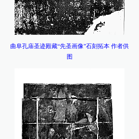
曲阜孔庙圣迹殿藏“先圣画像”石刻拓本 作者供
图