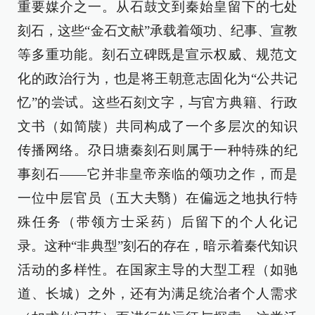
重要媒介之一。从石鼓文到秦始皇留下的七处
刻石，这些“金石文献”承载着颂功、纪事、宣教
等多重功能。刻石立碑既是宣示权威、规范文
化的政治行为，也是将王朝意志固化为“公共记
忆”的尝试。这些石刻文字，与官方典籍、行政
文书（如简牍）共同构成了一个多层次的知识
传播网络。尕日塘秦刻石则属于一种特殊的纪
事刻石——它并非皇帝亲临的颂功之作，而是
一位中层官员（五大夫翳）在偏远之地执行特
殊任务（带领方士采药）后留下的个人化记
录。这种“非典型”刻石的存在，暗示着秦代知识
活动的多样性。在国家主导的大型工程（如驰
道、长城）之外，还有为满足统治者个人需求