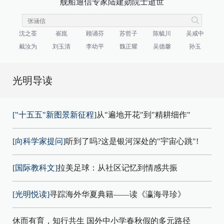
舰船通信专家陆建勋院士逝世
沈之荃
崔崑
顾诵芬
苏哲子
陈毓川
吴咸中
戴汝为
刘玉清
李幼平
魏正耀
吴德馨
孙玉
光明导读
["十五五"新图景新征程]
从"遍地开花"到"精耕细作"
[向科学家提问]
听到了吗?这是银河深处的"宇宙心跳"!
[国际教科文]
拉美足球：从社区记忆到情感共振
[光明悦读]
寻踪海外华夏典籍——读《瀛海寻珍》
休而有育，知行共生 国外中小学春秋假的多元路径