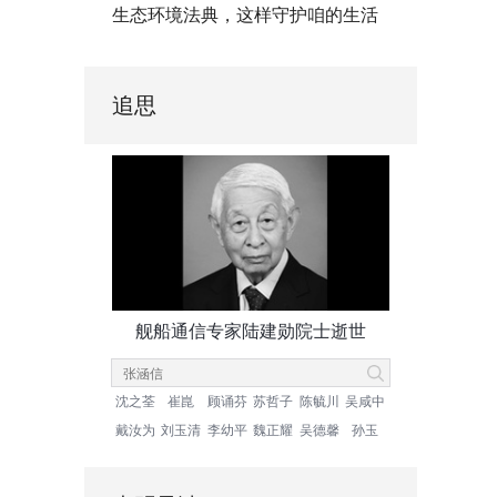
生态环境法典，这样守护咱的生活
追思
舰船通信专家陆建勋院士逝世
沈之荃
崔崑
顾诵芬
苏哲子
陈毓川
吴咸中
戴汝为
刘玉清
李幼平
魏正耀
吴德馨
孙玉