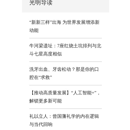
光明导读
“新新三样”出海 为世界发展增添新
动能
牛河梁遗址：7座红烧土坑排列与北
斗七星高度相似
洗牙出血、牙齿松动？那是你的口
腔在“求救”
【推动高质量发展】“人工智能+”，
解锁更多新可能
礼以立人：曾国藩礼学的内在逻辑
与当代回响