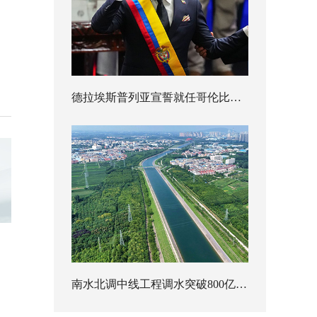
德拉埃斯普列亚宣誓就任哥伦比亚总统
南水北调中线工程调水突破800亿立方米