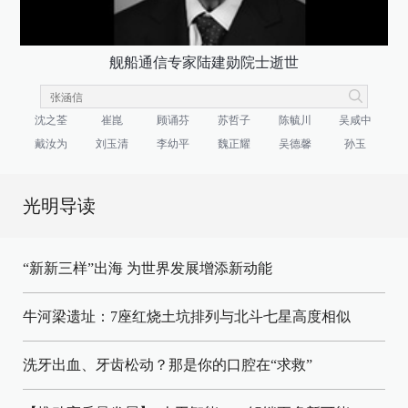
舰船通信专家陆建勋院士逝世
沈之荃
崔崑
顾诵芬
苏哲子
陈毓川
吴咸中
戴汝为
刘玉清
李幼平
魏正耀
吴德馨
孙玉
光明导读
“新新三样”出海 为世界发展增添新动能
牛河梁遗址：7座红烧土坑排列与北斗七星高度相似
洗牙出血、牙齿松动？那是你的口腔在“求救”