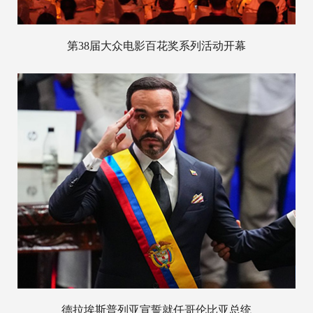
第38届大众电影百花奖系列活动开幕
德拉埃斯普列亚宣誓就任哥伦比亚总统