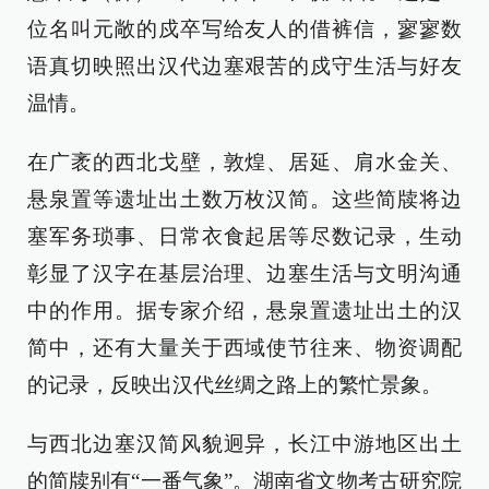
位名叫元敞的戍卒写给友人的借裤信，寥寥数
语真切映照出汉代边塞艰苦的戍守生活与好友
温情。
在广袤的西北戈壁，敦煌、居延、肩水金关、
悬泉置等遗址出土数万枚汉简。这些简牍将边
塞军务琐事、日常衣食起居等尽数记录，生动
彰显了汉字在基层治理、边塞生活与文明沟通
中的作用。据专家介绍，悬泉置遗址出土的汉
简中，还有大量关于西域使节往来、物资调配
的记录，反映出汉代丝绸之路上的繁忙景象。
与西北边塞汉简风貌迥异，长江中游地区出土
的简牍别有“一番气象”。湖南省文物考古研究院