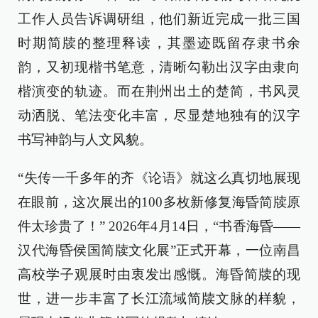
工作人员告诉调研组，他们新近完成一批三国
时期简牍的整理释读，其墨迹既留存隶书余
韵，又初现楷书笔意，清晰勾勒出汉字由隶向
楷演变的轨迹。而在荆州出土的楚简，书风灵
动洒脱、笔法变化丰富，尽显楚地独有的汉字
书写神韵与人文风貌。
“失传一千多年的齐《论语》就这么真切地展现
在眼前，这次展出的100多枚新修复海昏简牍原
件太珍贵了！” 2026年4月14日，“书香海昏——
汉代海昏侯国简牍文化展”正式开幕，一位南昌
高校学子观展时由衷发出感慨。海昏简牍的现
世，进一步丰富了长江流域简牍文脉的样貌，