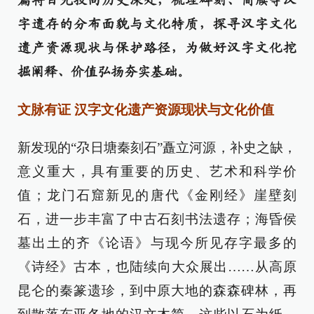
篇将目光投向历史深处，梳理碑刻、简牍等汉
字遗存的分布面貌与文化特质，探寻汉字文化
遗产资源现状与保护路径，为做好汉字文化挖
掘阐释、价值弘扬夯实基础。
文脉有证 汉字文化遗产资源现状与文化价值
新发现的“尕日塘秦刻石”矗立河源，补史之缺，
意义重大，具有重要的历史、艺术和科学价
值；龙门石窟新见的唐代《金刚经》崖壁刻
石，进一步丰富了中古石刻书法遗存；海昏侯
墓出土的齐《论语》与现今所见存字最多的
《诗经》古本，也陆续向大众展出……从高原
昆仑的秦篆遗珍，到中原大地的森森碑林，再