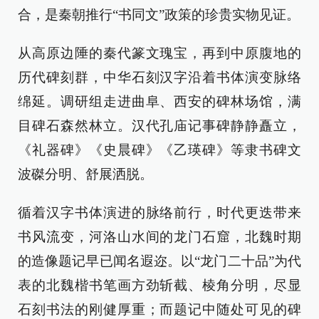
合，是秦朝推行“书同文”政策的珍贵实物见证。
从高原边陲的秦代篆文瑰宝，再到中原腹地的
历代碑刻群，中华石刻汉字沿着书体演变脉络
绵延。调研组走进曲阜、西安的碑林场馆，满
目碑石森然林立。汉代孔庙记事碑静静矗立，
《礼器碑》《史晨碑》《乙瑛碑》等隶书碑文
波磔分明、舒展洒脱。
循着汉字书体演进的脉络前行，时代更迭带来
书风流变，河洛山水间的龙门石窟，北魏时期
的造像题记早已闻名遐迩。以“龙门二十品”为代
表的北魏楷书笔画方劲斩截、棱角分明，尽显
石刻书法的刚健厚重；而题记中随处可见的碑