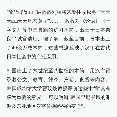
“論語□語□□”“辰宿宿列張寒来暑往收秋冬”“天天
天□□天天地玄黄宇”……一枚枚对《论语》《千
字文》等中国典籍的练习木简，出土于日本奈
良平城宫遗址。据了解，截至目前，日本出土
了40余万枚木简，这些书迹反映了汉字在古代
日本社会中的广泛应用。
韩国出土了六世纪至八世纪的木简，用汉字记
录着公文、教育、律令、户籍、食货等内容。
韩国成均馆大学曹玟焕教授评价这些木简“具有
极为重要的意义”，可以明晰“韩国早期书风的渊
源及东亚地区汉字传播路径的变迁”。