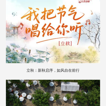
立秋：新秋启序，如风自在前行