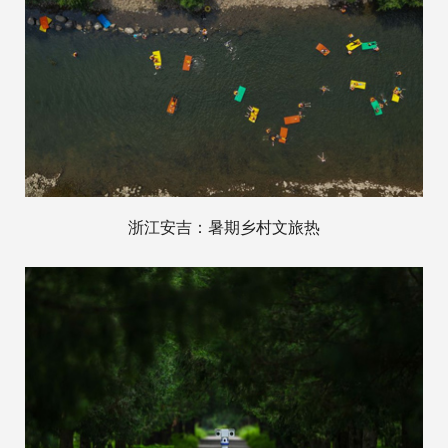
浙江安吉：暑期乡村文旅热