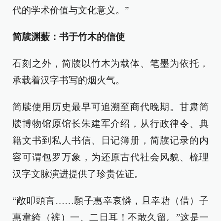
代的学术价值与文化意义。”
简牍渊薮：书于竹木的信使
石刻之外，简牍以竹木为载体、笔墨为依托，
承载着汉字书写的烟火气。
简牍使用历史最早可追溯至商代晚期。甘肃简
牍博物馆原馆长朱建军介绍，从行政律令、典
籍文书到私人书信、日记簿册，简牍记录的内
容可谓包罗万象，为还原古代社会风貌、梳理
汉字文脉演进提供了珍贵佐证。
“敞叩頭言……願子惠幸哀憐，且幸藉（借）子
惠韋絝（裤）一、二日耳！不敢久留。”这是一