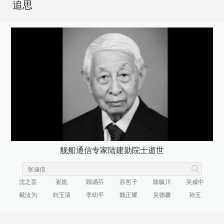
追思
舰船通信专家陆建勋院士逝世
沈之荃
崔崑
顾诵芬
苏哲子
陈毓川
吴咸中
戴汝为
刘玉清
李幼平
魏正耀
吴德馨
孙玉