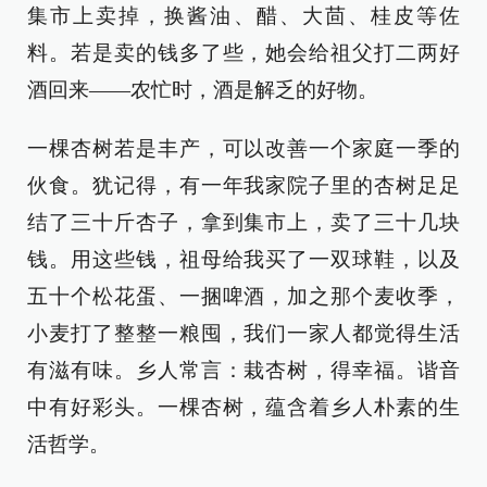
集市上卖掉，换酱油、醋、大茴、桂皮等佐
料。若是卖的钱多了些，她会给祖父打二两好
酒回来——农忙时，酒是解乏的好物。
一棵杏树若是丰产，可以改善一个家庭一季的
伙食。犹记得，有一年我家院子里的杏树足足
结了三十斤杏子，拿到集市上，卖了三十几块
钱。用这些钱，祖母给我买了一双球鞋，以及
五十个松花蛋、一捆啤酒，加之那个麦收季，
小麦打了整整一粮囤，我们一家人都觉得生活
有滋有味。乡人常言：栽杏树，得幸福。谐音
中有好彩头。一棵杏树，蕴含着乡人朴素的生
活哲学。