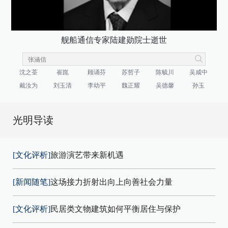
舰船通信专家陆建勋院士逝世
沈之荃
崔崑
顾诵芬
苏哲子
陈毓川
吴咸中
戴汝为
刘玉清
李幼平
魏正耀
吴德馨
孙玉
光明导读
[文化评析]
旅游演艺带来新机遇
[新闻随笔]
这场接力折射出向上向善社会力量
[文化评析]
民居类文物建筑如何平衡居住与保护