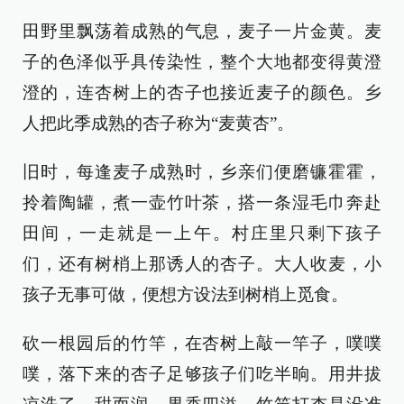
田野里飘荡着成熟的气息，麦子一片金黄。麦
子的色泽似乎具传染性，整个大地都变得黄澄
澄的，连杏树上的杏子也接近麦子的颜色。乡
人把此季成熟的杏子称为“麦黄杏”。
旧时，每逢麦子成熟时，乡亲们便磨镰霍霍，
拎着陶罐，煮一壶竹叶茶，搭一条湿毛巾奔赴
田间，一走就是一上午。村庄里只剩下孩子
们，还有树梢上那诱人的杏子。大人收麦，小
孩子无事可做，便想方设法到树梢上觅食。
砍一根园后的竹竿，在杏树上敲一竿子，噗噗
噗，落下来的杏子足够孩子们吃半晌。用井拔