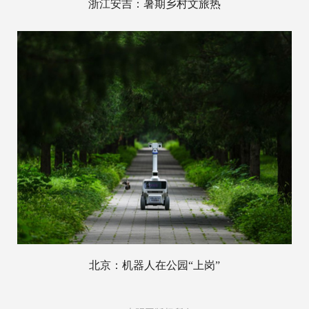
浙江安吉：暑期乡村文旅热
北京：机器人在公园“上岗”