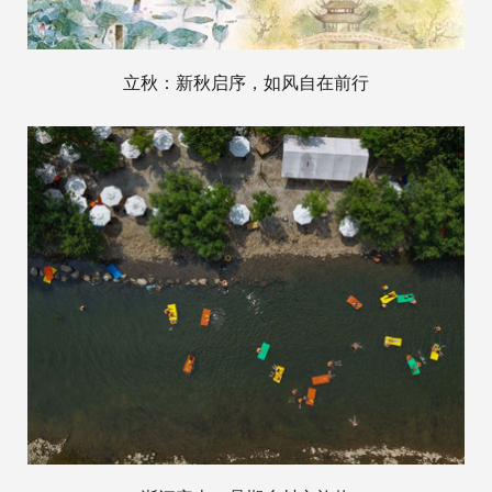
立秋：新秋启序，如风自在前行