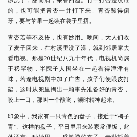
凉洗了，甜而润，果香四溢。竹竿打杏是没准
的，也可能把青杏一并打下来。青杏酸得倒
牙，要与苹果一起装在袋子里捂。
青杏若等不及捂，也有妙用。晚间，大人们收
了麦子回来，在村溪里洗了澡，就到邻居家去
看电视。那是20世纪八九十年代，电视机尚属
于稀罕物，半院子人围坐在一起看得津津有
味，若逢电视剧中加了广告，孩子们便眼皮打
架，这时从兜里掏出一颗事先准备好的青杏，
咬上一口，那叫一个酸哟，顿时精神起来。
印象中，我家有一只青色的盘子，接近于“梅子
青”。这样的盘子，平日里用来装家常便饭，此