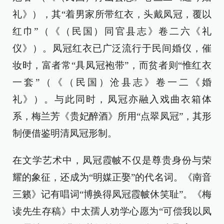
礼》），其“着男家所带红衣，头戴凤冠，覆以
红巾”（《（民国）同官县志》卷二六《礼
仪》）。凤冠红衣已广泛流行于民间婚仪，催
妆时，富者常“具凤冠袍带”，而贫者则“惟红衣
一套”（《（民国）沧县志》卷一二《婚
礼》）。与此同时，凤冠亦融入戏曲衣箱体
系，梅兰芳《贵妃醉酒》所用“点翠凤冠”，其形
制便借鉴明清凤冠形制。
在文学艺术中，凤冠霞帔不仅是尊贵身份与荣
耀的象征，还成为“明媒正娶”的代名词。《南音
三籁》记有唱词“博换得凤冠霞帔休笑耻”。《梅
读先生存稿》中太孺人劝学心愿为“可偿我以凤