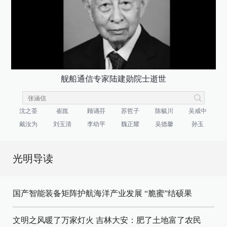
舰船通信专家陆建勋院士逝世
沈之荃
崔崑
顾诵芬
苏哲子
陈毓川
吴咸中
戴汝为
刘玉清
李幼平
魏正耀
吴德馨
孙玉
光明导读
国产智能装备矩阵护航海洋产业发展
“脆蜜”结硕果
文明之风暖了万家灯火
吉林大安：肥了土地富了农民