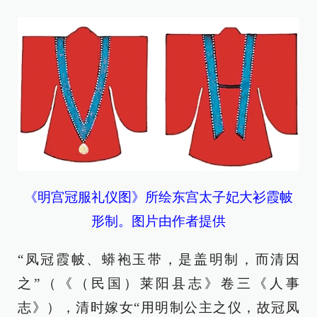
《明宫冠服礼仪图》所绘东宫太子妃大衫霞帔
形制。图片由作者提供
“凤冠霞帔、蟒袍玉带，是盖明制，而清因
之”（《（民国）莱阳县志》卷三《人事
志》），清时嫁女“用明制公主之仪，故冠凤