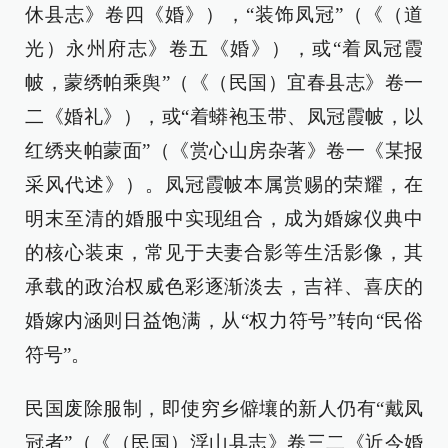
休县志》卷四《婚》），“装饰凤冠”（《（道
光）永州府志》卷五《婚》），或“着凤冠霞
帔，蒙绣帕乘舆”（《（民国）宜春县志》卷一
二《婚礼》），或“着蟒袍玉带、凤冠霞帔，以
红绣夹帕蒙面”（《赏心山房杂著》卷一《某报
采风代述》）。凤冠霞帔本属赏赐的荣耀，在
明末至清的婚服中实现组合，成为婚嫁仪典中
的核心装束，常见于夫妻合影等生活影像，其
承载的政治权威色彩逐渐淡去，吉祥、喜庆的
婚嫁内涵则日益饱满，从“权力符号”转向“民俗
符号”。
民国废除服制，即使穷乡僻壤的新人仍有“戴凤
冠者”（《（民国）浮山县志》卷三二《近今婚