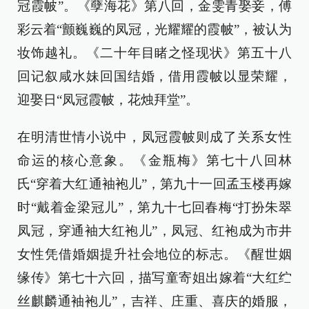
冠霞帔”。《孽海花》第八回，金雯青娶妾，傅
彩云着“颤巍巍的凤冠，光耀耀的霞帔”，被认为
妆饰越礼。《二十年目睹之怪现状》第五十八
回记叙咸水妹回国结婚，借用霞帔以显荣耀，
迎娶日“凤冠霞帔，花烛拜堂”。
在明清世情小说中，凤冠霞帔则成了关系女性
命运的核心意象。《金瓶梅》第七十八回林
氏“穿着大红通袖袍儿”，第九十一回孟玉楼再嫁
时“戴着金梁冠儿”，第九十七回春梅“打扮朱翠
凤冠，穿通袖大红袍儿”，凤冠、红袍成为市井
女性凭借婚姻提升社会地位的标志。《醒世姻
缘传》第七十六回，描写童寄姐出嫁着“大红纻
丝麒麟通袖袍儿”，吉祥、庄重、喜庆的婚服，