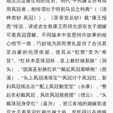
观念沉淀最生动的化石。明代“平民嫁女亦有假
用凤冠者，相传谓出于明初马后之特典”（《清
稗类钞·凤冠》）。《茶香室丛钞》载“康王报
恩”传说，讲述农女救康王而得允浙东女子婚嫁
可着凤冠霞帔。不同版本中皇恩特许故事的核
心情节一致，巧妙地为庶民僭礼提供了合法甚
至自豪的伦理依据，使其从“犯禁”变为“奉
旨”。“红袄本是珠冠袄，皇上敕封做新娘”（洞
头），“脱落蓝衫换红袄”“戴起凤冠着蟒袍”（慈
溪），“头上凤冠满珠宝”“凤冠讨个凤冠红，新
妇凤冠闹丛丛”“配上凤冠貌堂堂”（永康），“整
起衣衫戴凤冠，风吹凤冠摇摇摆”（缙云），“头
戴珠冠身穿红”（嘉兴），浙江各地的婚嫁歌道
尽女子着凤冠红袍出嫁之俗，庶民得以在婚服