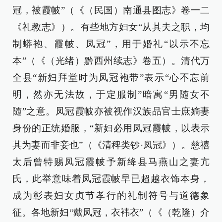
冠，被霞帔”（《（民国）南通县图志》卷一二
《礼教志》）。有些地方妇女“从其夫之职，均
制蟒袍、霞帔、凤冠”，用于婚礼“以示不忘
本”（《（光绪）黔西州续志》卷五）。清代万
全县“新妇拜堂时为凤冠袍带”表示“心不忘前
明，然亦无法故，于定服制”暗寓“男随女不
随”之意。凤冠霞帔亦被视作汉族品官士庶嫡妻
身份的正统婚服，“新妇必用凤冠霞帔，以表示
其为妻而非妾也”（《清稗类钞·凤冠》）。慈禧
太后曾特赐凤冠霞帔予新绛县马燕山之妻亢
氏，此举意味着凤冠霞帔早已超越衣饰本身，
成为彰表妇女贞节孝行的礼制符号与道德象
征。各地新妇“戴凤冠，衣袆衣”（《（乾隆）介