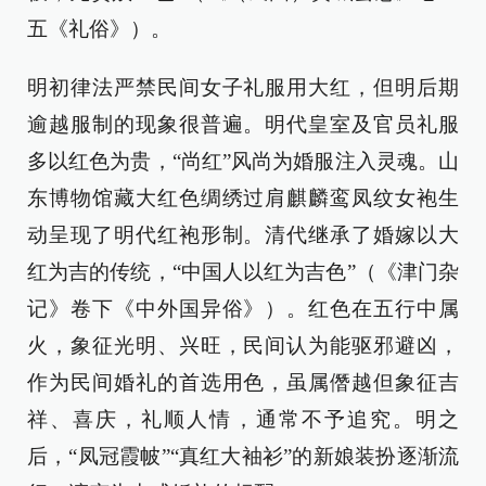
五《礼俗》）。
明初律法严禁民间女子礼服用大红，但明后期
逾越服制的现象很普遍。明代皇室及官员礼服
多以红色为贵，“尚红”风尚为婚服注入灵魂。山
东博物馆藏大红色绸绣过肩麒麟鸾凤纹女袍生
动呈现了明代红袍形制。清代继承了婚嫁以大
红为吉的传统，“中国人以红为吉色”（《津门杂
记》卷下《中外国异俗》）。红色在五行中属
火，象征光明、兴旺，民间认为能驱邪避凶，
作为民间婚礼的首选用色，虽属僭越但象征吉
祥、喜庆，礼顺人情，通常不予追究。明之
后，“凤冠霞帔”“真红大袖衫”的新娘装扮逐渐流