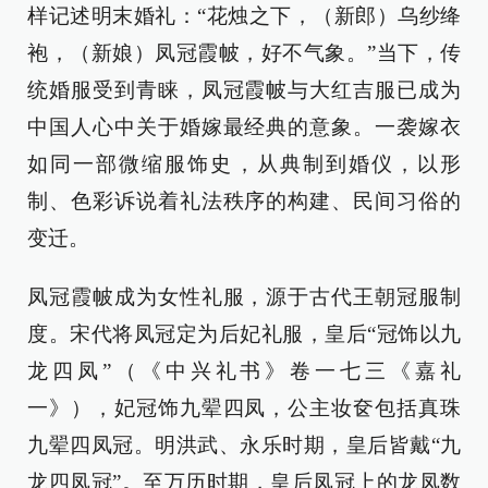
样记述明末婚礼：“花烛之下，（新郎）乌纱绛
袍，（新娘）凤冠霞帔，好不气象。”当下，传
统婚服受到青睐，凤冠霞帔与大红吉服已成为
中国人心中关于婚嫁最经典的意象。一袭嫁衣
如同一部微缩服饰史，从典制到婚仪，以形
制、色彩诉说着礼法秩序的构建、民间习俗的
变迁。
凤冠霞帔成为女性礼服，源于古代王朝冠服制
度。宋代将凤冠定为后妃礼服，皇后“冠饰以九
龙四凤”（《中兴礼书》卷一七三《嘉礼
一》），妃冠饰九翚四凤，公主妆奁包括真珠
九翚四凤冠。明洪武、永乐时期，皇后皆戴“九
龙四凤冠”。至万历时期，皇后凤冠上的龙凤数