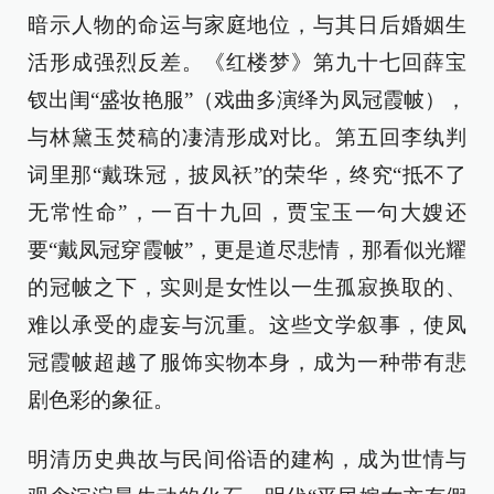
暗示人物的命运与家庭地位，与其日后婚姻生
活形成强烈反差。《红楼梦》第九十七回薛宝
钗出闺“盛妆艳服”（戏曲多演绎为凤冠霞帔），
与林黛玉焚稿的凄清形成对比。第五回李纨判
词里那“戴珠冠，披凤袄”的荣华，终究“抵不了
无常性命”，一百十九回，贾宝玉一句大嫂还
要“戴凤冠穿霞帔”，更是道尽悲情，那看似光耀
的冠帔之下，实则是女性以一生孤寂换取的、
难以承受的虚妄与沉重。这些文学叙事，使凤
冠霞帔超越了服饰实物本身，成为一种带有悲
剧色彩的象征。
明清历史典故与民间俗语的建构，成为世情与