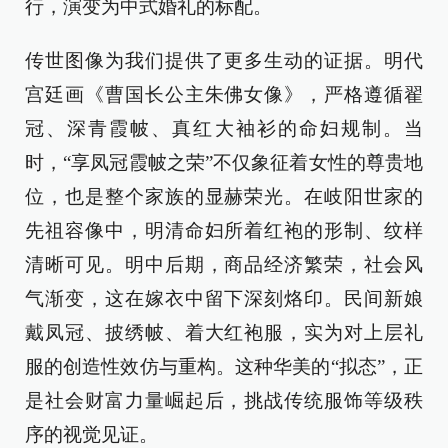
行，演变为中式婚礼的标配。
传世图像为我们提供了更多生动的证据。明代
宫廷画《曹国长公主朱佛女像》，严格遵循翟
冠、深青霞帔、真红大袖衫的命妇规制。当
时，“享凤冠霞帔之荣”不仅象征着女性的尊贵地
位，也是整个家族的显赫荣光。在岐阳世家的
先祖容像中，明清命妇所着红袍的形制、纹样
清晰可见。明中后期，商品经济繁荣，社会风
气渐变，这在嫁衣中留下深刻烙印。民间新娘
戴凤冠、披绣帔、着大红袍服，实为对上层礼
服的创造性效仿与重构。这种华美的“拟态”，正
是社会财富力量崛起后，挑战传统服饰等级秩
序的视觉见证。