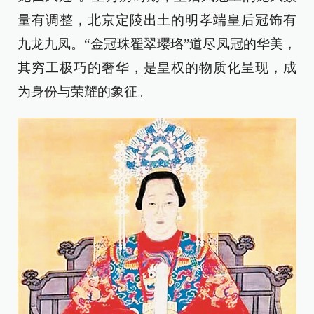
量有调整，北京定陵出土的明孝端皇后冠饰有
九龙九凤。“金冠珠翟翠璎珞”道尽凤冠的华美，
其穷工极巧的奢华，是皇权的物质化呈现，成
为身份与荣耀的象征。