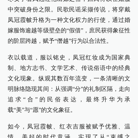
中突破身份之限。民歌民谣采撷传说，将穿戴
凤冠霞帔升格为一种文化权力的行使，通过婚
嫁服饰逾越等级壁垒的“假借”，庶民获得象征性
的阶层跨越，赋予“僭越”行为以合法性。
衣以载道，服以铭史，凤冠红妆成为国家典
制、地方志书、文学艺术、传说俗语中的经典
文化现象。纵观其数百年流变，一条清晰的文
明脉络隐现其间：从强调“分”的礼制区隔，走向
追求“合”的民俗表达，最终升华为承
载“美”与“愿”的文化象征。
如今，凤冠霞帔、红衣吉服被赋予优雅、温
情、美好的时代意涵，实现了从“束缚之