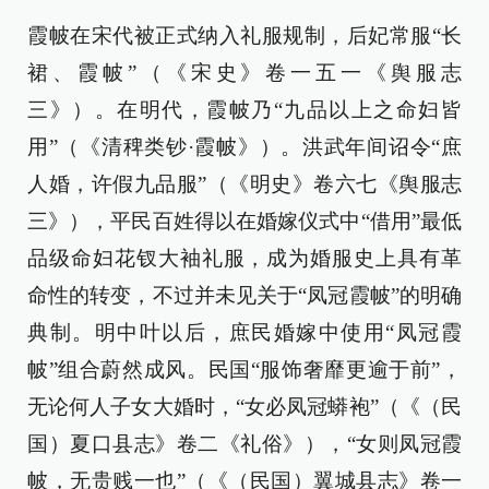
霞帔在宋代被正式纳入礼服规制，后妃常服“长
裙、霞帔”（《宋史》卷一五一《舆服志
三》）。在明代，霞帔乃“九品以上之命妇皆
用”（《清稗类钞·霞帔》）。洪武年间诏令“庶
人婚，许假九品服”（《明史》卷六七《舆服志
三》），平民百姓得以在婚嫁仪式中“借用”最低
品级命妇花钗大袖礼服，成为婚服史上具有革
命性的转变，不过并未见关于“凤冠霞帔”的明确
典制。明中叶以后，庶民婚嫁中使用“凤冠霞
帔”组合蔚然成风。民国“服饰奢靡更逾于前”，
无论何人子女大婚时，“女必凤冠蟒袍”（《（民
国）夏口县志》卷二《礼俗》），“女则凤冠霞
帔，无贵贱一也”（《（民国）翼城县志》卷一