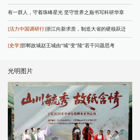
有一群人，守着珠峰星光
坚守世界之巅书写科研华章
[活力中国调研行]
浙江向新求质，制造大省的硬核跃迁
[史学]
邯郸故城赵王城由“城”变“陵”若干问题思考
光明图片