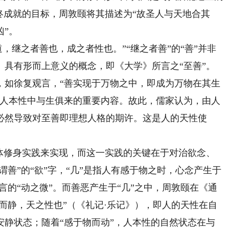
终成就的目标，周敦颐将其描述为“故圣人与天地合其
凶”。
继之者善也，成之者性也。”“继之者善”的“善”并非
、具有形而上意义的概念，即《大学》所言之“至善”。
，如徐复观言，“善实现于万物之中，即成为万物在其生
为人本性中与生俱来的重要内容。故此，儒家认为，由人
必然导致对至善即理想人格的期许。这是人的天性使
修身实践来实现，而这一实践的关键在于对治欲念、
谓善”的“欲”字，“几”是指人有感于物之时，心念产生于
言的“动之微”。而善恶产生于“几”之中，周敦颐在《通
生而静，天之性也”（《礼记·乐记》），即人的天性在自
安静状态；随着“感于物而动”，人本性的自然状态在与