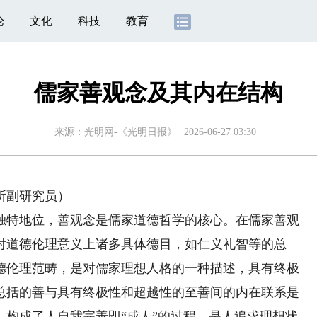
论
文化
科技
教育
儒家善观念及其内在结构
来源：
光明网-《光明日报》
2026-06-27 03:30
所副研究员）
特地位，善观念是儒家道德哲学的核心。在儒家善观
对道德伦理意义上诸多具体德目，如仁义礼智等的总
德伦理范畴，是对儒家理想人格的一种描述，具有终极
总括的善与具有终极性和超越性的至善间的内在联系是
，构成了人自我完善即“成人”的过程，是人追求理想状