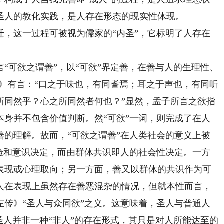
圣人的教化实践，是人存在形态的现实性体现。
这一过程可被视为儒家的“内圣”，它标明了人存在
可欲之谓善”，以“可欲”界定善，在善与人的生理性、
》有言：“口之于味也，有同耆焉；耳之于声也，有同听
所同然乎？心之所同然者何也？”显然，孟子所言之欲指
本身并不包含价值判断。然“可欲”一词，则完成了在人
善的理解。故而，“可欲之谓善”在人类社会的意义上被
经验和意识决定，而由群体共识即人的社会性决定。一方
表现或心理取向；另一方面，善又以群体的共识作为可
人在表现上虽然存在善恶混杂的情况，但就本性而言，
左传》“圣人与众同欲”之义。这意味着，圣人与普通人
圣人并非一种“非人”的存在形式，其只是对人所能达至的