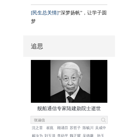
[民生总关情]
“深梦扬帆”，让学子圆
梦
追思
舰船通信专家陆建勋院士逝世
沈之荃
崔崑
顾诵芬
苏哲子
陈毓川
吴咸中
戴汝为
刘玉清
李幼平
魏正耀
吴德馨
孙玉