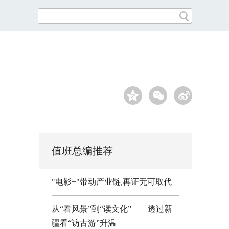
值班总编推荐
"电影+"带动产业链,再证无可取代
从“看风景”到“读文化”——透过新
疆看“访古游”升温