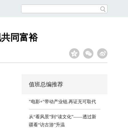
现共同富裕
值班总编推荐
"电影+"带动产业链,再证无可取代
从“看风景”到“读文化”——透过新
疆看“访古游”升温