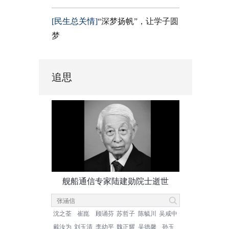
[民生总关情]
“深梦扬帆”，让学子圆
梦
追思
舰船通信专家陆建勋院士逝世
沈之荃
崔崑
顾诵芬
苏哲子
陈毓川
吴咸中
戴汝为
刘玉清
李幼平
魏正耀
吴德馨
孙玉