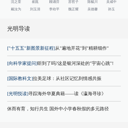
沈之荃
崔崑
顾诵芬
苏哲子
陈毓川
吴咸中
戴汝为
刘玉清
李幼平
魏正耀
吴德馨
孙玉
光明导读
["十五五"新图景新征程]
从"遍地开花"到"精耕细作"
[向科学家提问]
听到了吗?这是银河深处的"宇宙心跳"!
[国际教科文]
拉美足球：从社区记忆到情感共振
[光明悦读]
寻踪海外华夏典籍——读《瀛海寻珍》
休而有育，知行共生 国外中小学春秋假的多元路径