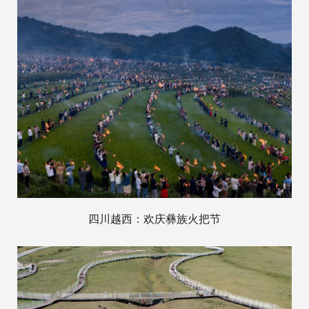
四川越西：欢庆彝族火把节