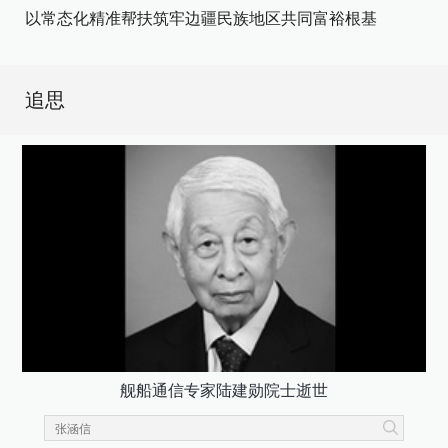
以常态化精准帮扶筑牢边疆民族地区共同富裕根基
追思
舰船通信专家陆建勋院士逝世