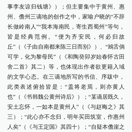
事李友谅归钱塘》）；但主要集中于黄州、惠
州、儋州三谪地的创作之中，家喻户晓的“不辞
长做岭南人”“我本海南民，寄生西蜀州”等句，
皆是经典范例。“便为齐安民，何必归故
丘”（《子由自南都来陈三日而别》）、“鴂舌倘
可学，化为黎母民”（《和陶癸卯岁始春怀古田
舍二首》其二）等，也体现出作者欲更籍入域
的文学心态。在三谪地所写的书信、序跋中，
此类表述俯拾皆是：“盖将老焉，则亦黄人
也”（《书韩魏公黄州诗后》）；“某谪居既久，
安土忘怀，一如本是黄州人”（《与赵晦之》其
三）；“此心亦不念归，明年买田筑室，作惠州
人矣”（《与王定国》其四十）；“自疑本儋崖之