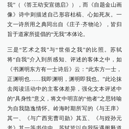
我”（《答王幼安宣德启》），而《自题金山画
像》诗中则描述自己形容枯槁、心如死灰。一
文一诗所用之典同出自《庄子·齐物论》，皆归
旨于道家所提倡的“无我”本体论。
三是“艺术之我”与“世俗之我”的比照。苏轼
将“自我”介入到所感知、评述的客体之中，如
《书渊明东方有一士诗后》云：“此东方一士，
正渊明也……我即渊明，渊明即我也。”此论抹
去阅读活动中的主客体差异，强化文本评述中
的“具身性”意义，将文中明言的“他者”之思转喻
为自我隐逸情怀。岭海时期所写的《与王庠》
其一、《与广西宪曹司勋》其五、《与姪孙元
老》其一等书信中，苏轼皆以自我际遇阐释道