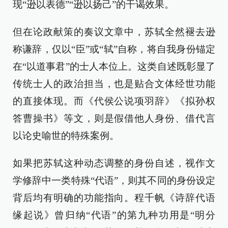
现“逊以表德”“逊以扬己”的干谒效果。
但在论政献策的奏议文章中，苏轼全然褪去逊
称谦辞，仅以“臣”或“轼”自称，将自我身份锚定
在“以道事君”的士人本位上。这类自述既彰显了
传统士人的政治担当，也是贴合文体经世功能
的直接体现。而《代侯公说项羽辞》《拟孙权
答曹操书》等文，则是假借他人身份、借代言
以论史喻世的特殊案例。
如果把苏轼这种动态调整的身份自述，视作文
学修辞中一类特殊“代语”，则其不同的身份设定
背后均有明确的功能指向。程千帆《诗辞代语
缘起说》曾归纳“代语”的第九种功用是“明分