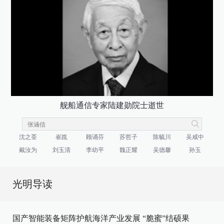
舰船通信专家陆建勋院士逝世
沈之荃
崔崑
顾诵芬
苏哲子
陈毓川
吴咸中
戴汝为
刘玉清
李幼平
魏正耀
吴德馨
孙玉
光明导读
国产智能装备矩阵护航海洋产业发展
“脆蜜”结硕果