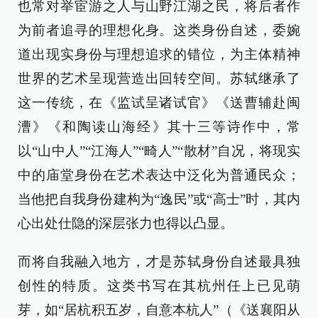
也常对举宦游之人与山野江湖之民，将后者作
为前者追寻的理想化身。这类身份自述，委婉
道出现实身份与理想追求的错位，为主体精神
世界的艺术呈现营造出回转空间。苏轼继承了
这一传统，在《监试呈诸试官》《送曹辅赴闽
漕》《和陶读山海经》其十三等诗作中，常
以“山中人”“江海人”“畸人”“散材”自况，将现实
中的庙堂身份在艺术表达中泛化为普通民众；
当他把自我身份建构为“逸民”或“高士”时，其内
心出处仕隐的深层张力也得以凸显。
而将自我融入地方，才是苏轼身份自述最具独
创性的特质。这类书写在其杭州任上已见萌
芽，如“居杭积五岁，自意本杭人”（《送襄阳从