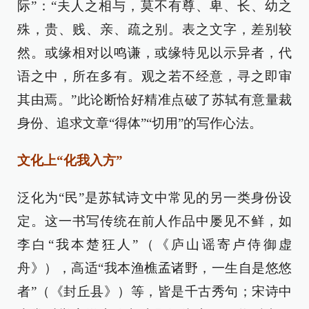
际”：“夫人之相与，莫不有尊、卑、长、幼之
殊，贵、贱、亲、疏之别。表之文字，差别较
然。或缘相对以鸣谦，或缘特见以示异者，代
语之中，所在多有。观之若不经意，寻之即审
其由焉。”此论断恰好精准点破了苏轼有意量裁
身份、追求文章“得体”“切用”的写作心法。
文化上“化我入方”
泛化为“民”是苏轼诗文中常见的另一类身份设
定。这一书写传统在前人作品中屡见不鲜，如
李白“我本楚狂人”（《庐山谣寄卢侍御虚
舟》），高适“我本渔樵孟诸野，一生自是悠悠
者”（《封丘县》）等，皆是千古秀句；宋诗中