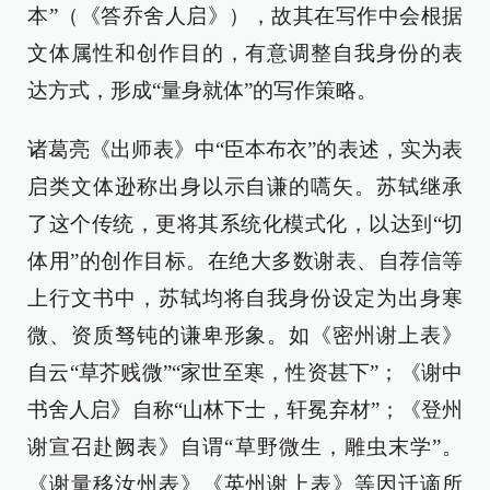
本”（《答乔舍人启》），故其在写作中会根据
文体属性和创作目的，有意调整自我身份的表
达方式，形成“量身就体”的写作策略。
诸葛亮《出师表》中“臣本布衣”的表述，实为表
启类文体逊称出身以示自谦的嚆矢。苏轼继承
了这个传统，更将其系统化模式化，以达到“切
体用”的创作目标。在绝大多数谢表、自荐信等
上行文书中，苏轼均将自我身份设定为出身寒
微、资质驽钝的谦卑形象。如《密州谢上表》
自云“草芥贱微”“家世至寒，性资甚下”；《谢中
书舍人启》自称“山林下士，轩冕弃材”；《登州
谢宣召赴阙表》自谓“草野微生，雕虫末学”。
《谢量移汝州表》《英州谢上表》等因迁谪所