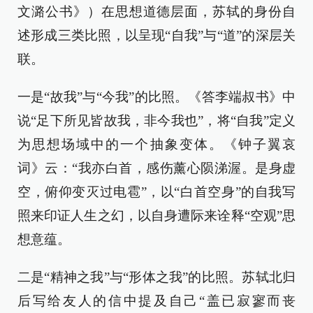
文潞公书》）在思想道德层面，苏轼的身份自
述形成三类比照，以呈现“自我”与“道”的深层关
联。
一是“故我”与“今我”的比照。《答李端叔书》中
说“足下所见皆故我，非今我也”，将“自我”定义
为思想场域中的一个抽象变体。《钟子翼哀
词》云：“我亦白首，感伤薰心陨涕渥。是身虚
空，俯仰变灭过电雹”，以“白首空身”的自我写
照来印证人生之幻，以自身遭际来诠释“空观”思
想意蕴。
二是“精神之我”与“形体之我”的比照。苏轼北归
后写给友人的信中提及自己“盖已寂寥而丧