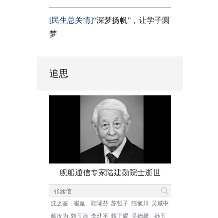
[民生总关情]
“深梦扬帆”，让学子圆
梦
追思
舰船通信专家陆建勋院士逝世
沈之荃
崔崑
顾诵芬
苏哲子
陈毓川
吴咸中
戴汝为
刘玉清
李幼平
魏正耀
吴德馨
孙玉