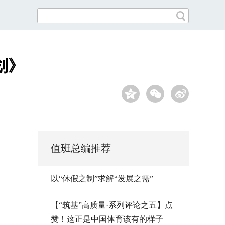
划》
值班总编推荐
以“休假之制”求解“发展之需”
【“筑基”高质量·系列评论之五】点
赞！这正是中国体育该有的样子