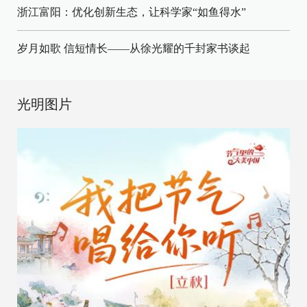
浙江富阳：优化创新生态，让科学家“如鱼得水”
岁月如歌 信短情长——从徐光耀的千封家书谈起
光明图片