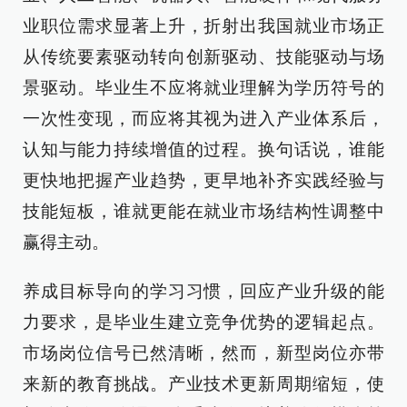
业职位需求显著上升，折射出我国就业市场正
从传统要素驱动转向创新驱动、技能驱动与场
景驱动。毕业生不应将就业理解为学历符号的
一次性变现，而应将其视为进入产业体系后，
认知与能力持续增值的过程。换句话说，谁能
更快地把握产业趋势，更早地补齐实践经验与
技能短板，谁就更能在就业市场结构性调整中
赢得主动。
养成目标导向的学习习惯，回应产业升级的能
力要求，是毕业生建立竞争优势的逻辑起点。
市场岗位信号已然清晰，然而，新型岗位亦带
来新的教育挑战。产业技术更新周期缩短，使