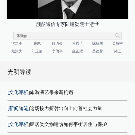
舰船通信专家陆建勋院士逝世
沈之荃
崔崑
顾诵芬
苏哲子
陈毓川
吴咸中
戴汝为
刘玉清
李幼平
魏正耀
吴德馨
孙玉
光明导读
[文化评析]
旅游演艺带来新机遇
[新闻随笔]
这场接力折射出向上向善社会力量
[文化评析]
民居类文物建筑如何平衡居住与保护