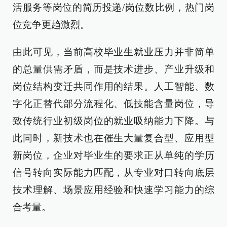
活服务等岗位的简历投递/岗位数比例，热门岗
位竞争更趋激烈。
由此可见，当前高校毕业生就业压力并非简单
的总量供需矛盾，而是技术进步、产业升级和
岗位结构变迁共同作用的结果。人工智能、数
字化正替代部分流程化、低技能含量岗位，导
致传统行业初级岗位的就业吸纳能力下降。与
此同时，新技术也在催生大量复合型、应用型
新岗位，企业对毕业生的要求正从单纯的学历
信号转向实际能力匹配，从专业对口转向底层
技术理解、场景应用经验和快速学习能力的综
合考量。