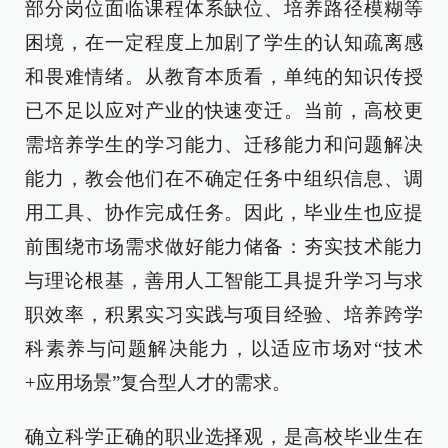
部分岗位面临课程体系缺位、培养路径模糊等
困境，在一定程度上加剧了学生的认知疏离感
和畏难情绪。从教育本质看，单纯的知识传授
已不足以应对产业的快速变迁。当前，高校更
需培养学生的学习能力、迁移能力和问题解决
能力，教会他们在不确定任务中组织信息、调
用工具、协作完成任务。因此，毕业生也应提
前围绕市场需求做好能力储备：夯实技术能力
与理论根基，善用人工智能工具提升学习与求
职效率，积累实习实践与项目经验、培养跨学
科素养与问题解决能力，以适应市场对“技术
+应用场景”复合型人才的需求。
确立科学正确的职业选择观，是高校毕业生在