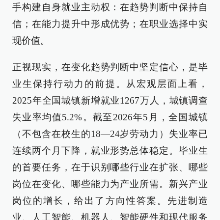
手构建自身就业主动权：在趋势判断中保持自
信；在能力提升中形成优势；在职业选择中实
现价值。
正视现实，在变化趋势判断中坚定信心，是毕
业生保持行动力的前提。从宏观层面上看，
2025年全国城镇新增就业1267万人，城镇调查
失业率均值5.2%。截至2026年5月，全国城镇
（不包含在校生的18—24岁劳动力）失业率已
连续两个月下降，就业形势总体稳定。毕业生
的首要任务，在于识别哪些行业在扩张、哪些
岗位在变化、哪些能力为产业所需。新兴产业
岗位的增长，给出了方向性答案。先进制造
业、人工智能、机器人、智能硬件和现代服务