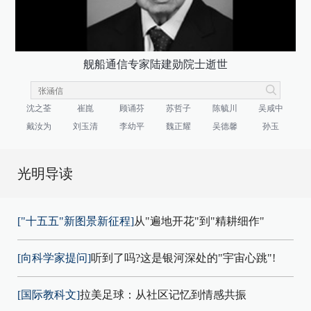
舰船通信专家陆建勋院士逝世
沈之荃
崔崑
顾诵芬
苏哲子
陈毓川
吴咸中
戴汝为
刘玉清
李幼平
魏正耀
吴德馨
孙玉
光明导读
["十五五"新图景新征程]
从"遍地开花"到"精耕细作"
[向科学家提问]
听到了吗?这是银河深处的"宇宙心跳"!
[国际教科文]
拉美足球：从社区记忆到情感共振