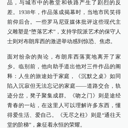
品，与城市中的教堂和铁路产生了剧烈的反
差。1938年，作品落成揭幕时，当地市民笑得
前仰后合。一些罗马尼亚媒体批评这些现代主
义雕塑是“堕落艺术”，支持学院派艺术的保守人
士则对布朗库西的激进举动感到惊恐、焦虑。
面对纷杂的舆论，布朗库西落寞地离开了家
乡。临别前，他向助手道出他对三件作品的阐
释：人生的旅途始于家庭，《沉默之桌》如同
陷入沉寂但无法忘记的家庭——道路交合，轨
迹分岔，凳子聚集成群。《吻之门》则是途经
青春的一站，在这里人可以理解许多东西，懂
得爱生活、爱自己。《无尽之柱》则是“通往天
堂的阶梯”，象征着永恒的荣耀。