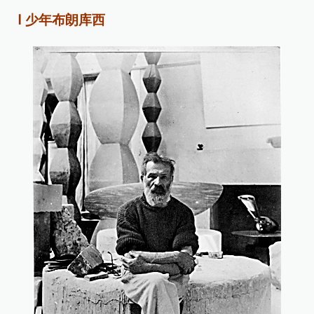
Ⅰ 少年布朗库西