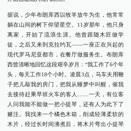
据说，少年布朗库西以牧羊放牛为生，他常常
躺在山间的树下仰望星空。11岁那年，他只身
离家，开始了流浪生涯。他曾跟随木匠做学
徒，之后又来到克拉约瓦——一座正在兴起的
现代罗马尼亚都市，在餐厅做服务生。布朗库
西曾清晰地回忆这段艰辛岁月：“我工作了6个年
头，每天工作18个小时。凌晨3点，马车夫用鞭
子把儿敲我的房门，把我从睡梦中叫醒，催我
去接待赶乘早班火车的客人……一天，有位客
人问我能不能做一把小提琴，还有人为此下了
赌注。我找来一个橘色木箱，削成轻薄柔软的
木片，经过长时间沸煮后，将木片弯出小提琴