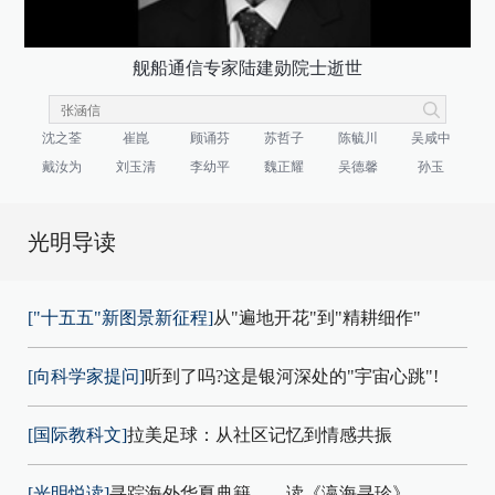
舰船通信专家陆建勋院士逝世
沈之荃
崔崑
顾诵芬
苏哲子
陈毓川
吴咸中
戴汝为
刘玉清
李幼平
魏正耀
吴德馨
孙玉
光明导读
["十五五"新图景新征程]
从"遍地开花"到"精耕细作"
[向科学家提问]
听到了吗?这是银河深处的"宇宙心跳"!
[国际教科文]
拉美足球：从社区记忆到情感共振
[光明悦读]
寻踪海外华夏典籍——读《瀛海寻珍》