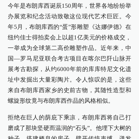
今年是布朗库西诞辰150周年，世界各地纷纷举
办展览和纪念活动致敬这位现代艺术巨匠。今
年5月，布朗库西的“蛋”形雕塑《达娜伊德》在
纽约佳士得拍卖会上以超1亿美元的价格成交，
一举成为全球第二高价雕塑作品。近年来，中
国—罗马尼亚联合考古项目在喀尔巴阡山脉开
展考古勘探，从约6000年前的库库特尼文化遗
址中发掘出大量彩陶片。令人惊叹的是，这些
来自布朗库西家乡的史前古物，其随性造型和
螺旋形纹竟与布朗库西作品的风格相似。
拒绝在巨人的荫庇下乘凉，布朗库西将自己打
磨成了那块坚硬而温润的“石头”。他埋下大树的
种子，搭建栖息的房子，劈开传统束缚，迸发