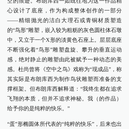
空的痕迹。布朗库西一如既往地为这一作品精
心设计了底座，作为构成整体创作的一部分
——精细抛光的洁白大理石或青铜材质塑造
的“鸟形”雕塑，嵌入较为粗粝的灰色圆柱体石墩
中，又立于一个X形的淡黄色石座上。层层底座
不断强化着“鸟形”雕塑盘旋、攀升的垂直运动
感，绝对静止的雕塑由此被赋予一种动态的美
感。杜尚曾将《空中之鸟》戏称为“现成品”，称
其实际是布朗库西为制作鸟状雕塑而准备的支
撑框架。但布朗库西解释道：“我终生都在追求
飞翔的本质，但并不追求神秘。我（的作品）
给予你的是纯粹的快乐。”
“蛋”形椭圆体所代表的“纯粹的快乐”，后来也出